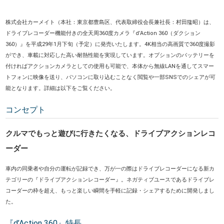
株式会社カーメイト（本社：東京都豊島区、代表取締役会長兼社長：村田隆昭）は、
ドライブレコーダー機能付きの全天周360度カメラ『d’Action 360（ダクション
360）』を平成29年1月下旬（予定）に発売いたします。4K相当の高画質で360度撮影
ができ、車載に対応した高い耐熱性能を実現しています。オプションのバッテリーを
付ければアクションカメラとしての使用も可能で、本体から無線LANを通してスマー
トフォンに映像を送り、パソコンに取り込むことなく閲覧や一部SNSでのシェアが可
能となります。詳細は以下をご覧ください。
コンセプト
クルマでもっと遊びに行きたくなる、ドライブアクションレコ
ーダー
車内の同乗者や自分の運転が記録でき、万が一の際はドライブレコーダーになる新カ
テゴリーの『ドライブアクションレコーダー』。ネガティブユースであるドライブレ
コーダーの枠を超え、もっと楽しい瞬間を手軽に記録・シェアするために開発しまし
た。
『d’Action 360』特長