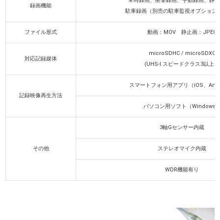
常時録画、衝撃録画、手動録画、静止
録画機能
駐車録画（別売の駐車監視オプション
ファイル形式
動画：MOV 静止画：JPEG
microSDHC / microSDXC
対応記録媒体
(UHS-Ⅰ スピードクラス3以上）
スマートフォン用アプリ（iOS、Andr
記録映像再生方法
パソコン用ソフト（Windows
3軸Gセンサー内蔵
その他
ステレオマイク内蔵
WDR機能有り