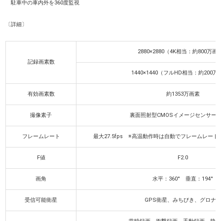
駐車中の車内外を360度監視
〔詳細〕
2880×2880（4K相当：約800万画
記録画素数
1440×1440（フルHD相当：約200
有効画素数
約1353万画素
撮像素子
裏面照射型CMOSイメージセンサー 1/
フレームレート
最大27.5fps ※高温動作時は自動でフレームレー
F値
F2.0
画角
水平：360° 垂直：194°
受信可能衛星
GPS衛星、みちびき、グロナ