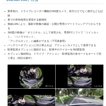
業界初の、ドライブレコーダー機能付360度カメラ。前方だけでなく側方なども記
録
車での常時使用を実現する耐熱性
無線LANにより、撮影や映像の確認・公開が専用スマートフォンアプリからでき
る
360度の映像が「オリジナル」として保管され、専用PCソフトで「ツインカッ
ト」「パノラマカット」
「アングルカット」に編集ができる（下写真参照）
バッテリーオプションに付け替えれば、アクションカメラとして使用できる
駐車監視オプションに接続すると、駐車中のマイカーを360度監視
オプション接続時は、ドライブ・アクション・駐車監視の各モードをオートで切
り替え（特許出願中）