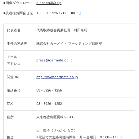
■画像ダウンロード
d'action360.zip
■読者様お問合せ先 TEL：03-5926-1212 URL：
/
代表者名
代表取締役会長兼社長 村田隆昭
本件の連絡先
株式会社カーメイト マーケティング戦略室
メール
press@carmate.co.jp
アドレス
関連URL
http://www.carmate.co.jp
電話番号
03－5926－1256
FAX
03－5926－1252
住所
東京都豊島区長崎5－33－11
目 知子（さっかともこ）
担当
※電話での連絡可能時間帯：月～金曜日 9：00～17：00