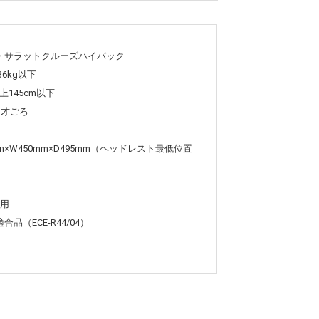
・サラットクルーズハイバック
6kg以下
上145cm以下
1才ごろ
m×W450mm×D495mm（ヘッドレスト最低位置
専用
（ECE-R44/04）