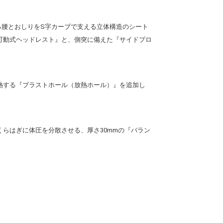
る腰とおしりをS字カーブで支える立体構造のシート
『可動式ヘッドレスト』と、側突に備えた『サイドプロ
熱する『ブラストホール（放熱ホール）』を追加し
らはぎに体圧を分散させる、厚さ30mmの『バラン