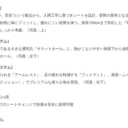
］
い、安全”という観点から、人間工学に基づきシートを設計。姿勢の基本とな
自然に体にフィットし、疲れにくい姿勢を保つ。身長120cmまで対応した
しっかり考慮。（写真：上）
テム］
である大きな通気孔『サラットホール』に、熱がこもりやすい座面下から放
ロール。（写真：左下）
ステム］
られる『アームレスト』、足の疲れを軽減する『フットマット』、座面～ふく
クッション）』でプレミアムな座り心地を実現。（写真：右下）
ンジ]
テップのシートチェンジで快適＆安全に使用可能
ちら