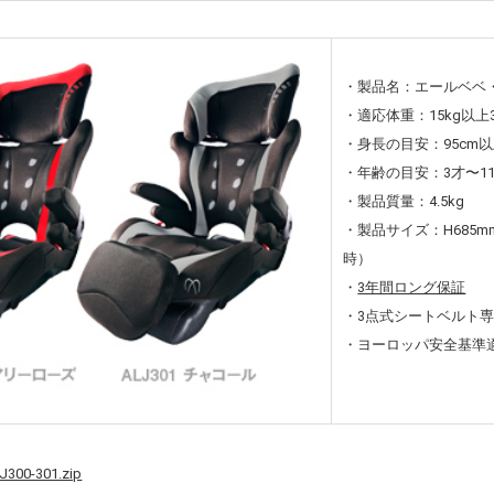
・製品名：エールベベ
・適応体重：15kg以上3
・身長の目安：95cm以
・年齢の目安：3才〜1
・製品質量：4.5kg
・製品サイズ：H685m
時）
・
3年間ロング保証
・3点式シートベルト
・ヨーロッパ安全基準適合品
J300-301.zip