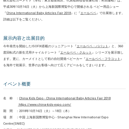
株式会社カーメイト（本社：東京都豊島区、代表取締役会長兼社長：村田隆昭）は、
平成30年10月16日（火）から上海新国際博覧中心で開催される ベビー用品ショー
『
China International Baby Articles Fair 2018
』に『
エールベベ
』で出展致します。
詳細は以下をご覧ください。
展示内容と出展目的
今年発売を開始したISOFIX搭載のジュニアシート『
エールベベ・パパット
』と、360
度回転式の新生児用チャイルドシート『
エールベベ・クルット
』シリーズを展示致し
ます。更に、カーメイトとして初の自社開発ベビーカー『
エールベベ・フラコット
』
を海外で初展示、世界のお客様へ向けて広くアピールをしてまいります。
イベント概要
名 称 ：
China Kids Expo - China International Baby Articles Fair 2018
https://www.china-kids-expo.com/
期 間 ：2018年10月16日（火）～18日（木）
場 所 ：中国 上海新国際博覧中心 - Shanghai New International Expo
Centre(SNIEC)