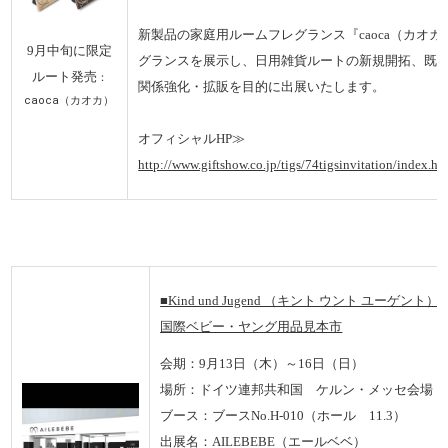
新製品の家庭用ルームフレグランス『caoca（カオ
9月中旬に限定
グランスを展示し、日用雑貨ルートの新規開拓、既
ルート発売
：
関係強化・拡販を目的に出展いたします。
caoca（カオカ）
オフィシャルHP≫
http://www.giftshow.co.jp/tigs/74tigsinvitation/index.ht
■
Kind und Jugend （キント ウント ユーゲント）
国際ベビー・ヤング用品見本市
会期：9月13日（木）～16日（日）
場所：ドイツ連邦共和国 ケルン・メッセ会場
ブース：ブースNo.H-010（ホール 11.3）
出展名：AILEBEBE（エールベベ）