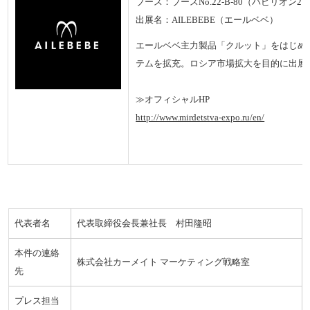
ブース：ブースNo.22-B-80（パビリオン2
出展名：AILEBEBE（エールベベ）
エールベベ主力製品「クルット」をはじめ
テムを拡充。ロシア市場拡大を目的に出展
≫オフィシャルHP
http://www.mirdetstva-expo.ru/en/
代表者名
代表取締役会長兼社長 村田隆昭
本件の連絡
株式会社カーメイト マーケティング戦略室
先
プレス担当