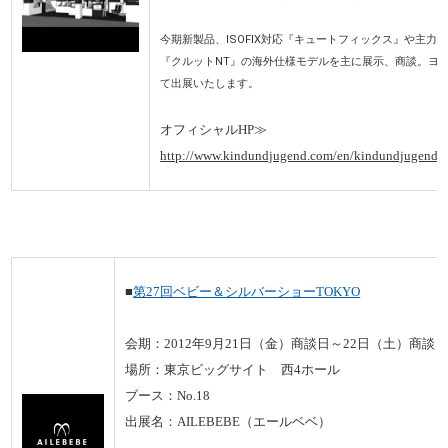
今期新製品、ISOFIX対応『キュートフィックス』や主
『クルットNT』の海外仕様モデルを主に展示、商談。ヨ
て出展いたします。
オフィシャルHP≫
http://www.kindundjugend.com/en/kindundjugend/
■
第27回ベビー＆シルバーショーTOKYO
会期：2012年9月21日（金）商談日～22日（土）商談
場所：東京ビッグサイト 西4ホール
ブース：No.18
出展名：AILEBEBE（エールベベ）