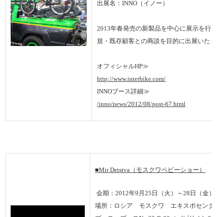
出展名：INNO（イノー）
2013年春発売の新製品を中心に展示を行
規・既存顧客との商談を目的に出展いたし
オフィシャルHP
≫
http://www.interbike.com/
INNOブース詳細≫
/inno/news/2012/08/post-67.html
■
Mir Detstva（モスクワベビーショー）
会期：2012年9月25日（火）～28日（金）
場所：ロシア モスクワ エキスポセンタ