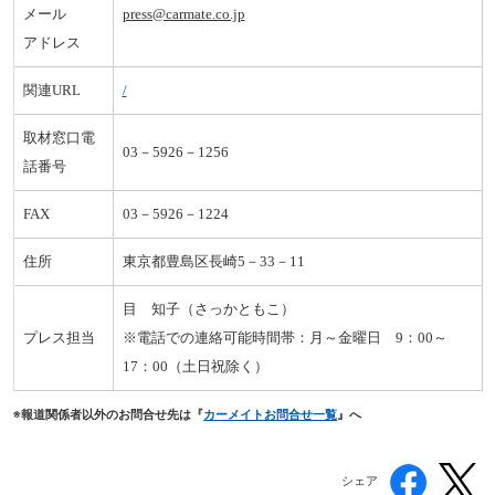
メール
press@carmate.co.jp
アドレス
関連URL
/
取材窓口電
03－5926－1256
話番号
FAX
03－5926－1224
住所
東京都豊島区長崎5－33－11
目 知子（さっかともこ）
プレス担当
※電話での連絡可能時間帯：月～金曜日 9：00～
17：00（土日祝除く）
※報道関係者以外のお問合せ先
は『
カーメイトお問合せ一覧
』へ
シェア