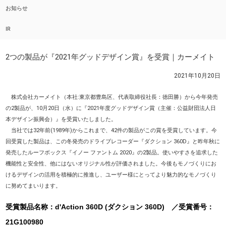
お知らせ
IR
2つの製品が『2021年グッドデザイン賞』を受賞｜カーメイト
2021年10月20日
株式会社カーメイト（本社:東京都豊島区、代表取締役社長：徳田勝）から今年発売
の2製品が、10月20日（水）に『2021年度グッドデザイン賞（主催：公益財団法人日
本デザイン振興会）』を受賞いたしました。
当社では32年前(1989年)からこれまで、42件の製品がこの賞を受賞しています。今
回受賞した製品は、この冬発売のドライブレコーダー『ダクション 360D』と昨年秋に
発売したルーフボックス『イノー ファントム 2020』の2製品。使いやすさを追求した
機能性と安全性、他にはないオリジナル性が評価されました。今後もモノづくりにお
けるデザインの活用を積極的に推進し、ユーザー様にとってより魅力的なモノづくり
に努めてまいります。
受賞製品名称：d'Action 360D (ダクション 360D) ／受賞番号：
21G100980