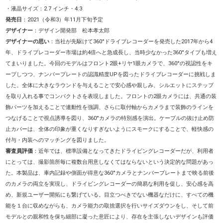
・液晶サイズ：2.7 インチ・4:3
発売日
：2021（令和3）年11月下旬予定
デザイナー
：デザイン開発部 松本孝太郎
デザイナーの思い
：当社が先駆けて360°ドライブレコーダーを発売した2017年から4
年、ドライブレコーダー市場は約4倍へと急成長し、当時少なかった360°タイプも増え
てまいりました。今回のモデルはフロント2眼+リヤ1眼カメラで、360°の視認性をキ
ープしつつ、ナンバープレートの認識精度UPを図ったドライブレコーダーに挑戦しま
した。全体に大きなラウンドを与えることで安心感や親しみ、シルエットにステップ
を取り入れる事でコンパクトさを表現しました。フロントの2眼カメラには、共通の装
飾パーツを加えることで連動性を強調、さらに取付軸からカメラまで装飾のラインを
つなげることで視点誘導を図り、360°カメラの特別感を演出。ケーブルの抜け止め防
止カバーは、全体の印象が重くなりすぎないようにスモークにすることで、軽快感の
付与・内装へのマッチングを図りました。
審査員評価
：近年では、標準設備となってきたドライビングレコーダーだが、利用者
にとっては、撮影箇所毎に複数台用意しなくてはならないという決定的な問題があっ
た。本製品は、車内記録や側面が得意な360°カメラとナンバープレートまで映る前後
のカメラの両立を実現し、ドライビングレコーダーの簡易な利用を促し、安心感を高
め、新規ユーザー開拓にも繋げている。目立つべきでない機器なだけに、すべての機
能を１台に収めながらも、カメラ能力の取捨選択を行いサイズダウンをし、そして前
モデルとの親和性を保ち細部に凝った意匠により、存在を主張しないデザインも評価