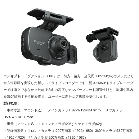
コンセプト
：『ダクション 360D』は、前方・後方・全天周360°の3つのカメラにより
全方位録画を実現した新しいドライブレコーダーです。従来の360°ドライブレコーダ
ーでは両立できなかった前後方向の高度なナンバープレート認識性能と、周囲や車内
を360°録画する性能を備え、ユーザーに新たな選択肢を提供します。
製品概要
：
・本体寸法（マウント込）：メインカメラ H92×W122×D47mm リヤカメラ
H59×W59×D38mm
・重量（マウント込）：メインカメラ 約206g リヤカメラ 約62g
・記録画素数：フロントカメラ 約200万画素（1920×1080）360°カメラ 約360万画素
（1920×1920）リヤカメラ 約200万画素（1920×1080）