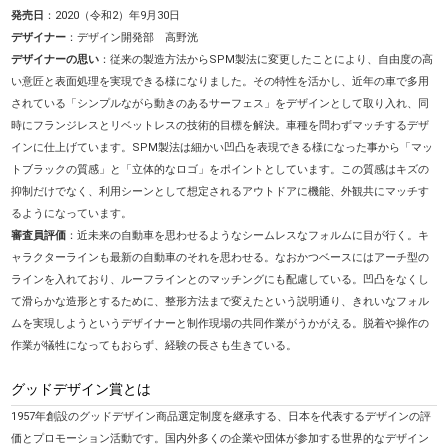
発売日
：2020（令和2）年9月30日
デザイナー
：デザイン開発部 高野洸
デザイナーの思い
：従来の製造方法からSPM製法に変更したことにより、自由度の高
い意匠と表面処理を実現できる様になりました。その特性を活かし、近年の車で多用
されている「シンプルながら動きのあるサーフェス」をデザインとして取り入れ、同
時にフランジレスとリベットレスの技術的目標を解決。車種を問わずマッチするデザ
インに仕上げています。SPM製法は細かい凹凸を表現できる様になった事から「マッ
トブラックの質感」と「立体的なロゴ」をポイントとしています。この質感はキズの
抑制だけでなく、利用シーンとして想定されるアウトドアに機能、外観共にマッチす
るようになっています。
審査員評価
：近未来の自動車を思わせるようなシームレスなフォルムに目が行く。キ
ャラクターラインも最新の自動車のそれを思わせる。なおかつベースにはアーチ型の
ラインを入れており、ルーフラインとのマッチングにも配慮している。凹凸をなくし
て滑らかな造形とするために、整形方法まで変えたという説明通り、きれいなフォル
ムを実現しようというデザイナーと制作現場の共同作業がうかがえる。脱着や操作の
作業が犠牲になってもおらず、経験の長さも生きている。
グッドデザイン賞とは
1957年創設のグッドデザイン商品選定制度を継承する、日本を代表するデザインの評
価とプロモーション活動です。国内外多くの企業や団体が参加する世界的なデザイン