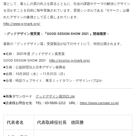
賞として、暮らしの質の向上を図るとともに、社会の課題やテーマの解決にデザイン
を活かすことを目的に毎年実施されています。受賞シンボルである『Gマーク』は優
れたデザインの象徴として広く親しまれています。
http://www.g-mark.org/
－グッドデザイン賞受賞：『GOOD DESIGN SHOW 2021 』開催概要－
最新の『グッドデザイン賞』受賞製品が以下のサイトにて、特別公開されます。
■名称： 2021年度 グッドデザイン賞受賞
GOOD DESIGN SHOW 2021
http://promo.g-mark.org/
■主催：公益財団法人日本デザイン振興会
■会期：10月20日（水）～11月21日（日）
■会場：特設ウェブサイト、東京ミッドタウン・デザインハブほか
■画像ダウンロード
グッドデザイン賞2021.zip
■読者様お問合せ先 TEL：03-5926-1212 URL：
https://www.carmate.co.jp/
代表者名
代表取締役社長 徳田勝