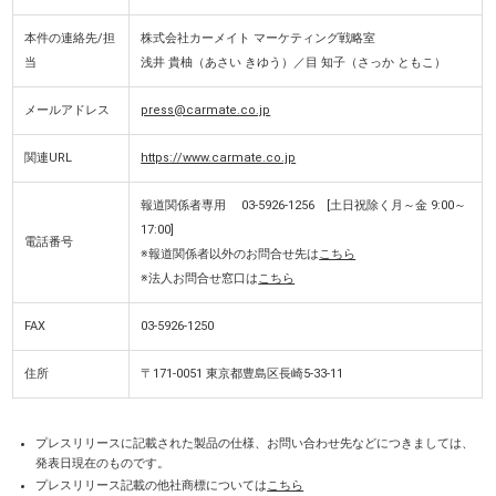
本件の連絡先/担
株式会社カーメイト マーケティング戦略室
当
浅井 貴柚（あさい きゆう）／目 知子（さっか ともこ）
メールアドレス
press@carmate.co.jp
関連URL
https://www.carmate.co.jp
報道関係者専用 03-5926-1256 [土日祝除く月～金 9:00～
17:00]
電話番号
※報道関係者以外のお問合せ先は
こちら
※法人お問合せ窓口は
こちら
FAX
03-5926-1250
住所
〒171-0051 東京都豊島区長崎5-33-11
プレスリリースに記載された製品の仕様、お問い合わせ先などにつきましては、
発表日現在のものです。
プレスリリース記載の他社商標については
こちら