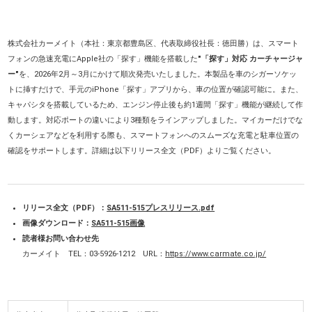
株式会社カーメイト（本社：東京都豊島区、代表取締役社長：徳田勝）は、スマート
フォンの急速充電にApple社の「探す」機能を搭載した
"「探す」対応 カーチャージャ
ー"
を、2026年2月～3月にかけて順次発売いたしました。本製品を車のシガーソケッ
トに挿すだけで、手元のiPhone「探す」アプリから、車の位置が確認可能に。また、
キャパシタを搭載しているため、エンジン停止後も約1週間「探す」機能が継続して作
動します。対応ポートの違いにより3種類をラインアップしました。マイカーだけでな
くカーシェアなどを利用する際も、スマートフォンへのスムーズな充電と駐車位置の
確認をサポートします。詳細は以下リリース全文（PDF）よりご覧ください。
リリース全文（PDF）：
SA511-515プレスリリース.pdf
画像ダウンロード：
SA511-515画像
読者様お問い合わせ先
カーメイト TEL：03-5926-1212 URL：
https://www.carmate.co.jp/