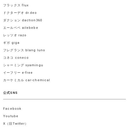
フラックス flux
ドクターデオ dr.deo
ダクション daction360
エールベベ ailebebe
レッツオ razo
ギガ giga
フレグランス blang luno
コネコ coneco
シャーミング syamingu
イーフリー e-free
カーケミカル car-chemical
公式SNS
Facebook
Youtube
X（旧Twitter）