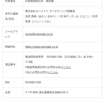
代表者名
代表取締役社長 徳田勝
株式会社カーメイト マーケティング戦略室
本件の連絡
浅井 貴柚（あさい きゆう）／目 知子（さっか ともこ）／石井
先/担当
郁美（いしい いくみ）
メールアド
press@carmate.co.jp
レス
関連URL
https://www.carmate.co.jp
報道関係者専用 03-5926-1256 [土日祝除く月～金 9:00～
17:00]
電話番号
※報道関係者以外のお問合せ先は
こちら
※法人お問合せ窓口は
こちら
FAX
03-5926-1250
住所
〒171-0051 東京都豊島区長崎5-33-11