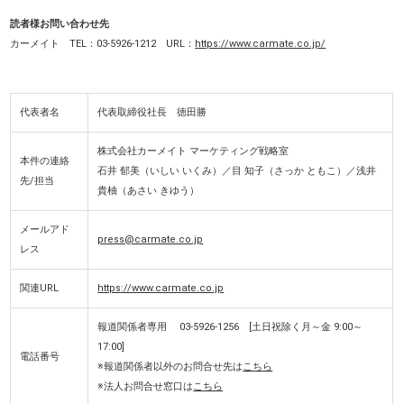
読者様お問い合わせ先
カーメイト TEL：03-5926-1212 URL：
https://www.carmate.co.jp/
代表者名
代表取締役社長 徳田勝
株式会社カーメイト マーケティング戦略室
本件の連絡
石井 郁美（いしい いくみ）／目 知子（さっか ともこ）／浅井
先/担当
貴柚（あさい きゆう）
メールアド
press@carmate.co.jp
レス
関連URL
https://www.carmate.co.jp
報道関係者専用 03-5926-1256 [土日祝除く月～金 9:00～
17:00]
電話番号
※報道関係者以外のお問合せ先は
こちら
※法人お問合せ窓口は
こちら