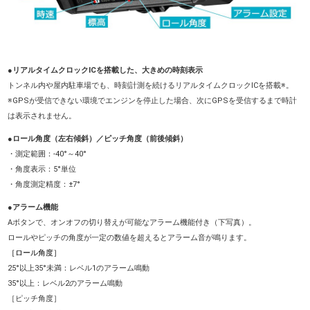
●
リアルタイムクロックICを搭載した、大きめの時刻表示
トンネル内や屋内駐車場でも、時刻計測を続けるリアルタイムクロックICを搭載※。
※GPSが受信できない環境でエンジンを停止した場合、次にGPSを受信するまで時計
は表示されません。
●ロール角度（左右傾斜）／ピッチ角度（前後傾斜）
・測定範囲：-40°～40°
・角度表示：5°単位
・角度測定精度：±7°
●アラーム機能
Aボタンで、オンオフの切り替えが可能なアラーム機能付き（下写真）。
ロールやピッチの角度が一定の数値を超えるとアラーム音が鳴ります。
［ロール角度］
25°以上35°未満：レベル1のアラーム鳴動
35°以上：レベル2のアラーム鳴動
［ピッチ角度］