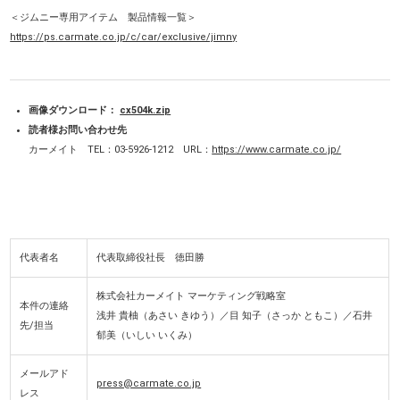
＜ジムニー専用アイテム 製品情報一覧＞
https://ps.carmate.co.jp/c/car/exclusive/jimny
画像ダウンロード：
cx504k.zip
読者様お問い合わせ先
カーメイト TEL：03-5926-1212 URL：
https://www.carmate.co.jp/
代表者名
代表取締役社長 徳田勝
株式会社カーメイト マーケティング戦略室
本件の連絡
浅井 貴柚（あさい きゆう）／目 知子（さっか ともこ）／石井
先/担当
郁美（いしい いくみ）
メールアド
press@carmate.co.jp
レス