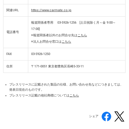
関連URL
https://www.carmate.co.jp
報道関係者専用 03-5926-1256 [土日祝除く月～金 9:00～
17:00]
電話番号
※報道関係者以外のお問合せ先は
こちら
※法人お問合せ窓口は
こちら
FAX
03-5926-1250
住所
〒171-0051 東京都豊島区長崎5-33-11
プレスリリースに記載された製品の仕様、お問い合わせ先などにつきましては、
発表日現在のものです。
プレスリリース記載の他社商標については
こちら
シェア