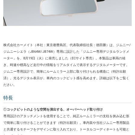
株式会社カーメイト（本社：東京都豊島区、代表取締役社長：徳田勝）は、ジムニー/
ジムニーシエラ（JB64W/JB74W）専用に設計した「ジムニー専用デジタルランドメ
ーター」を、8月19日（火）に発売しました（ECサイト専売）。本製品は車両の傾
き、時速や標高など走行中の情報をリアルタイムで表示するデジタルメーターです。
ジムニー専用設計で、簡単にルームミラー上部に取り付けられる構造に（特許出願
済）。光るデジタル表示が、車内のコックピット感を高めます。詳細は以下をご覧く
ださい。
特長
①
コックピットのような空間を演出する、オーバーヘッド取り付け
専用設計のアタッチメントを使用することで、純正ルームミラーの支柱を挟み込む形
で簡単に取り付けることができます（特許出願済）。車内装や当社ジムニー専用製品
と共通するモチーフをデザインに取り入れており、トータルコーディネートも可能と