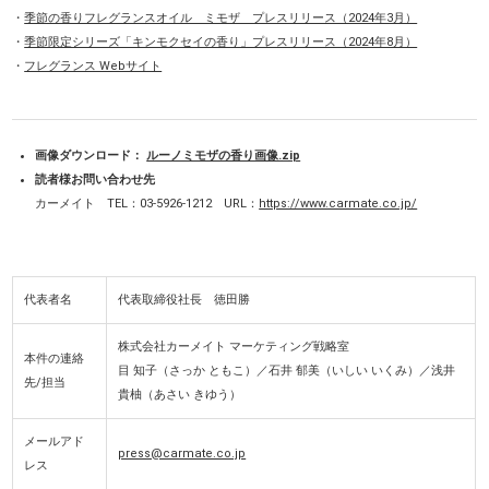
・
季節の香りフレグランスオイル ミモザ プレスリリース（2024年3月）
・
季節限定シリーズ「キンモクセイの香り」プレスリリース（2024年8月）
・
フレグランス Webサイト
画像ダウンロード：
ルーノミモザの香り画像.zip
読者様お問い合わせ先
カーメイト TEL：03-5926-1212 URL：
https://www.carmate.co.jp/
代表者名
代表取締役社長 徳田勝
株式会社カーメイト マーケティング戦略室
本件の連絡
目 知子（さっか ともこ）／石井 郁美（いしい いくみ）／浅井
先/担当
貴柚（あさい きゆう）
メールアド
press@carmate.co.jp
レス