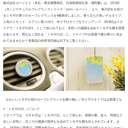
株式会社カーメイト
（本社：東京都豊島区、代表取締役社長：徳田勝）
は、2月4日
（火）にナチュラルフレグランスシリーズ「luno（ルーノ）」より、春の訪れを告げ
るミモザの香りのカーフレグランスを4種発売しました。香り立ちの良いゲルタイプ、
人気のリキッド、エアコン取り付け、吊り下げタイプをラインアップ。3月8日はイタ
リアで「ミモザの日※」として知られており、女性への感謝を込めてミモザを贈る習慣
があります。間もなく訪れる「ミモザの日」に、ドライブやお部屋で春の香りに包ま
れてみませんか？各製品の特長等詳細は以下をご覧ください。
かわいいミモザの花のカーフレグランスを贈り物に／吊り下げタイプはお部屋でも
※「ミモザの日」について
イタリアでは、３月８日は「ミモザの日」として知られ、母親や妻、友人、同僚など
近しい女性に、日ごろの感謝の気持ちを込めてミモザを贈る日とされています。ま
た、1975年に国連で「国際女性デー」と定められ、近年国内では様々なキャンペーン