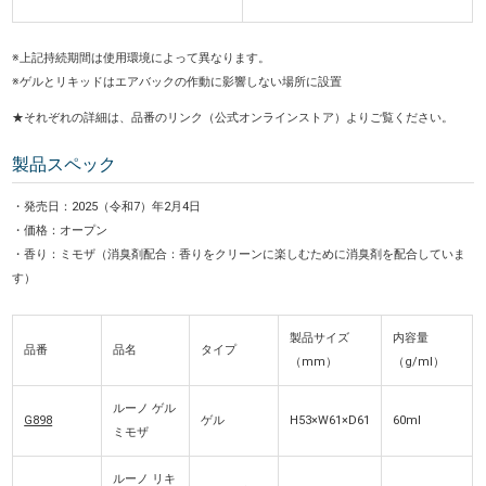
※上記持続期間は使用環境によって異なります。
※ゲルとリキッドはエアバックの作動に影響しない場所に設置
★それぞれの詳細は、品番のリンク（公式オンラインストア）よりご覧ください。
製品スペック
・発売日：2025（令和7）年2月4日
・価格：オープン
・香り：ミモザ（消臭剤配合：香りをクリーンに楽しむために消臭剤を配合していま
す）
製品サイズ
内容量
品番
品名
タイプ
（mm）
（g/ml）
ルーノ ゲル
G898
ゲル
H53×W61×D61
60ml
ミモザ
ルーノ リキ