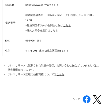
関連URL
https://www.carmate.co.jp
報道関係者専用 03-5926-1256 [土日祝除く月～金 9:00～
17:00]
電話番号
※報道関係者以外のお問合せ先は
こちら
※法人お問合せ窓口は
こちら
FAX
03-5926-1250
住所
〒171-0051 東京都豊島区長崎5-33-11
プレスリリースに記載された製品の仕様、お問い合わせ先などにつきましては、
発表日現在のものです。
プレスリリース記載の他社商標については
こちら
シェア