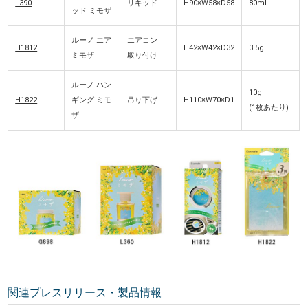
L390
リキッド
H90×W58×D58
80ml
ッド ミモザ
ルーノ エア
エアコン
H1812
H42×W42×D32
3.5g
ミモザ
取り付け
ルーノ ハン
10g
H1822
ギング ミモ
吊り下げ
H110×W70×D1
(1枚あたり)
ザ
関連プレスリリース・製品情報