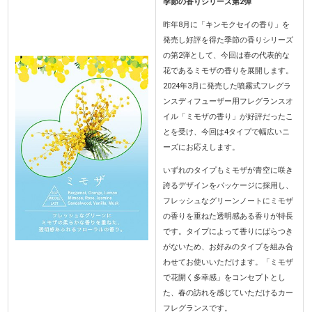
季節の香りシリーズ第2弾
昨年8月に「キンモクセイの香り」を
発売し好評を得た季節の香りシリーズ
の第2弾として、今回は春の代表的な
花であるミモザの香りを展開します。
2024年3月に発売した噴霧式フレグラ
ンスディフューザー用フレグランスオ
イル「ミモザの香り」が好評だったこ
とを受け、今回は4タイプで幅広いニ
ーズにお応えします。
いずれのタイプもミモザが青空に咲き
誇るデザインをパッケージに採用し、
フレッシュなグリーンノートにミモザ
の香りを重ねた透明感ある香りが特長
です。タイプによって香りにばらつき
がないため、お好みのタイプを組み合
わせてお使いいただけます。「ミモザ
で花開く多幸感」をコンセプトとし
た、春の訪れを感じていただけるカー
フレグランスです。