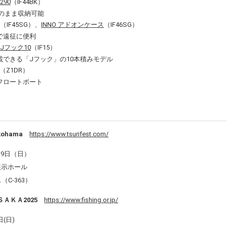
290
（IF44BK）
そのまま収納可能
（IF45SG）、
INNO アドオンケース
（IF46SG）
で遠征に便利
Jフック10
（IF15）
できる「Jフック」の10本積みモデル
（Z1DR）
フロートボート
kohama
https://www.tsurifest.com/
19日（日）
展示ホール
（C-363）
ＡＫＡ2025
https://www.fishing.or.jp/
(日)