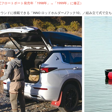
:30 上記フロートボート発売年「1998年」→「1999年」に修正）
ウンドに積載できる「INNO ロッドホルダーJフック10」／組み立て式で立ち