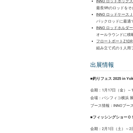
INNO ロッドボックス
最長9ftのロッドを
INNO ロッドケースＪ
パックロッドに最適
INNO ロッドホルダー
オールラウンドに積載
フロートボートZ1DR
組み立て式の１人用
出展情報
■
釣りフェス 2025 in Yo
会期：1月17日（金）～
会場：パシフィコ横浜 
ブース情報：INNOブース
■フィッシングショーＯＳ
会期：2月1日（土）～2日