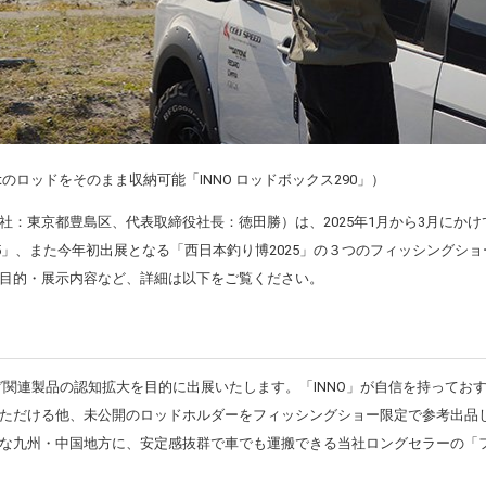
tのロッドをそのまま収納可能「INNO ロッドボックス290」）
：東京都豊島区、代表取締役社長：徳田勝）は、2025年1月から3月にかけて「釣りフ
25」、また今年初出展となる「西日本釣り博2025」の３つのフィッシングショ
目的・展示内容など、詳細は以下をご覧ください。
ング関連製品の認知拡大を目的に出展いたします。「INNO」が自信を持って
ただける他、未公開のロッドホルダーをフィッシングショー限定で参考出品し
な九州・中国地方に、安定感抜群で車でも運搬できる当社ロングセラーの「フ