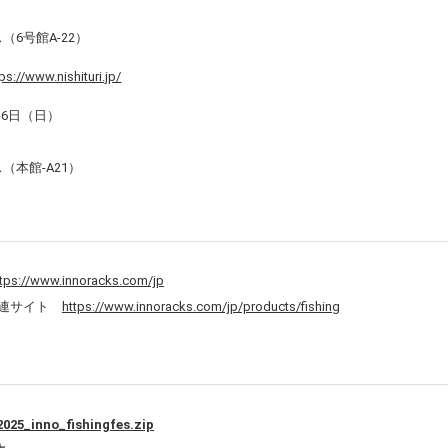
（6号館A-22）
ps://www.nishituri.jp/
16日（日）
（本館‐A21）
ttps://www.innoracks.com/jp
関連サイト
https://www.innoracks.com/jp/products/fishing
2025_inno_fishingfes.zip