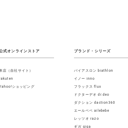
公式オンラインストア
ブランド・シリーズ
本店（自社サイト）
バイアスロン biathlon
rakuten
イノー inno
Yahoo!ショッピング
フラックス flux
ドクターデオ dr.deo
ダクション daction360
エールベベ ailebebe
レッツオ razo
ギガ giga