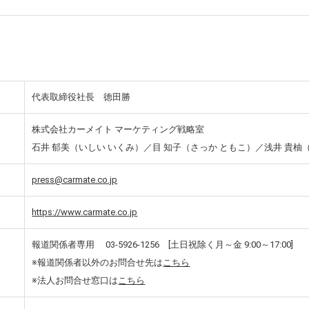
代表取締役社長 徳田勝
株式会社カーメイト マーケティング戦略室
石井 郁美（いしい いくみ）／目 知子（さっか ともこ）／浅井 貴柚
press@carmate.co.jp
https://www.carmate.co.jp
報道関係者専用 03-5926-1256 [土日祝除く月～金 9:00～17:00]
※報道関係者以外のお問合せ先は
こちら
※法人お問合せ窓口は
こちら