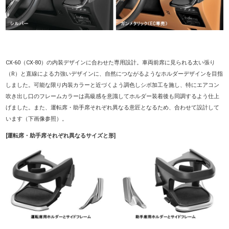
CX-60（CX-80）の内装デザインに合わせた専用設計。車両前席に見られる太い張り
（R）と直線による力強いデザインに、自然につながるようなホルダーデザインを目指
しました。可能な限り内装カラーと近づくよう調色しシボ加工を施し、特にエアコン
吹き出し口のフレームカラーは高級感を意識してホルダー装着後も同調するよう仕上
げました。また、運転席・助手席それぞれ異なる意匠となるため、合わせて設計して
います（下画像参照）。
[運転席・助手席それぞれ異なるサイズと形]