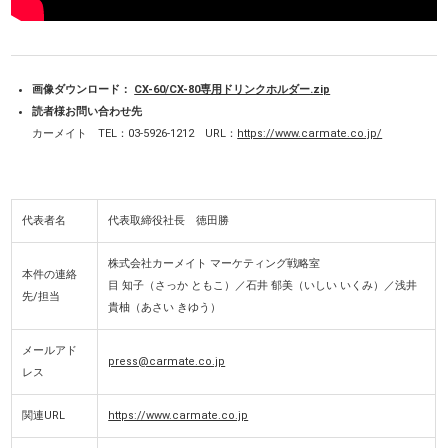
画像ダウンロード：
CX-60/CX-80専用ドリンクホルダー.zip
読者様お問い合わせ先
カーメイト TEL：03-5926-1212 URL：
https://www.carmate.co.jp/
代表者名
代表取締役社長 徳田勝
株式会社カーメイト マーケティング戦略室
本件の連絡
目 知子（さっか ともこ）／石井 郁美（いしい いくみ）／浅井
先/担当
貴柚（あさい きゆう）
メールアド
press@carmate.co.jp
レス
関連URL
https://www.carmate.co.jp