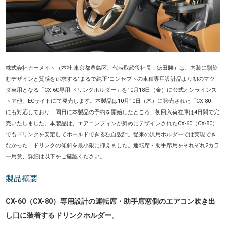
株式会社カーメイト（本社:東京都豊島区、代表取締役社長：徳田勝）
は、内装に馴染
むデザインと質感を追求する"まるで純正"コンセプトの車種専用設計品より初のマツ
ダ車用となる「CX-60専用 ドリンクホルダー」を10月18日（金）に公式オンラインス
トア他、ECサイトにて発売します。本製品は10月10日（木）に発売された「CX-80」
にも対応しており、同日に本製品の予約を開始したところ、初回入荷在庫は4日間で完
売いたしました。本製品は、エアコンフィンが斜めにデザインされたCX-60（CX-80）
でもドリンクを安定してホールドできる独自設計。従来の汎用ホルダーでは実現でき
なかった、ドリンクの傾斜を最小限に抑えました。運転席・助手席用をそれぞれ2カラ
ー用意、詳細は以下をご確認ください。
製品概要
CX-60（CX-80）専用設計の運転席・助手席窓側のエアコン吹き出
し口に装着するドリンクホルダー。