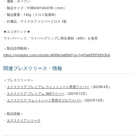
・価格：オープン
・製品サイズ：H380×W165×D90（mm）
・製品重量：142g（クロス装着時）
・付属品：マイクロファイバークロス 1枚
★エコポイント★
ワイパーヘッド、ワイパーグリップに再生素材（ABS）を使用
＜製品説明動画＞
https://youtube.com/shorts/qKX8vOwtENQ?si=1yVSwEFf0TXEh3U6
関連プレスリリース・情報
＜プレスリリース＞
・
エクスクリア プレミアム ウェットシート専用ワイパー
（2023年4月）
・
エクスクリア プレミアム 360ワイパー
（2021年12月）
・
エクスクリア ウェットシート専用ダブルワイパー
（2021年10月）
＜製品情報＞
・
エクスクリアシリーズ