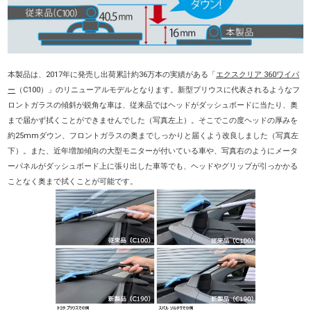
本製品は、2017年に発売し出荷累計約36万本の実績がある「
エクスクリア 360ワイパ
ー
（C100）」のリニューアルモデルとなります。新型プリウスに代表されるようなフ
ロントガラスの傾斜が鋭角な車は、従来品ではヘッドがダッシュボードに当たり、奥
まで届かず拭くことができませんでした（写真左上）。そこでこの度ヘッドの厚みを
約25mmダウン、フロントガラスの奥までしっかりと届くよう改良しました（写真左
下）。また、近年増加傾向の大型モニターが付いている車や、写真右のようにメータ
ーパネルがダッシュボード上に張り出した車等でも、ヘッドやグリップが引っかかる
ことなく奥まで拭くことが可能です。