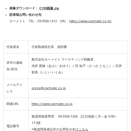
画像ダウンロード：
C190画像.zip
読者様お問い合わせ先
カーメイト TEL：03-5926-1212 URL：
https://www.carmate.co.jp/
代表者名
代表取締役社長 徳田勝
株式会社カーメイト マーケティング戦略室
本件の連絡
浅井 貴柚（あさい きゆう）／目 知子（さっか ともこ）／石井
先/担当
郁美（いしい いくみ）
メールアド
press@carmate.co.jp
レス
関連URL
https://www.carmate.co.jp
報道関係者専用 03-5926-1256 [土日祝除く月～金 9:00～
17:00]
電話番号
※報道関係者以外のお問合せ先は
こちら