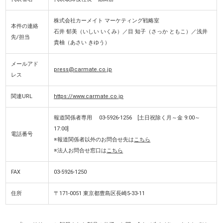
株式会社カーメイト マーケティング戦略室
本件の連絡
石井 郁美（いしい いくみ）／目 知子（さっか ともこ）／浅井
先/担当
貴柚（あさい きゆう）
メールアド
press@carmate.co.jp
レス
関連URL
https://www.carmate.co.jp
報道関係者専用 03-5926-1256 [土日祝除く月～金 9:00～
17:00]
電話番号
※報道関係者以外のお問合せ先は
こちら
※法人お問合せ窓口は
こちら
FAX
03-5926-1250
住所
〒171-0051 東京都豊島区長崎5-33-11