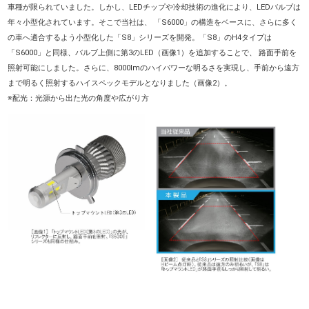
車種が限られていました。しかし、LEDチップや冷却技術の進化により、LEDバルブは
年々小型化されています。そこで当社は、 「S6000」の構造をベースに、さらに多く
の車へ適合するよう小型化した「S8」シリーズを開発。「S8」のH4タイプは
「S6000」と同様、バルブ上側に第3のLED（画像1）を追加することで、 路面手前を
照射可能にしました。さらに、8000lmのハイパワーな明るさを実現し、手前から遠方
まで明るく照射するハイスペックモデルとなりました（画像2）。
※配光：光源から出た光の角度や広がり方