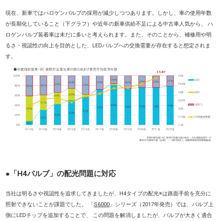
現在、新車ではハロゲンバルブの採用が減少しつつあります。しかし、車の使用年数
が長期化していること（下グラフ）や近年の新車供給不足による中古車人気から、 ハ
ロゲンバルブ装着車は未だに多いと考えられます。また、そのことから、補修用や明
るさ・視認性の向上を目的とした、LEDバルブへの交換需要が存在すると想定されま
す。
●「H4バルブ」の配光問題に対応
当社は明るさや視認性を追求してきましたが、H4タイプの配光※は路面手前を充分に
照射できないことが課題でした。 「
S6000
」シリーズ（2017年発売）では、バルブ上
側にLEDチップを追加することで、 この問題を解消しましたが、バルブが大きく適合