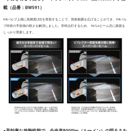
載（品番：BW591）
H4バルブ上側に高輝度LEDを実装することで、照射範囲を広げることができ、H4バル
ブ特有の手前側の暗さを解消しました。常時点灯するため、 Hi/Loビーム共に路面を
しっかり照射します。
●高効率な放熱性能で、全光束8000lm（ルーメン）の明るさを