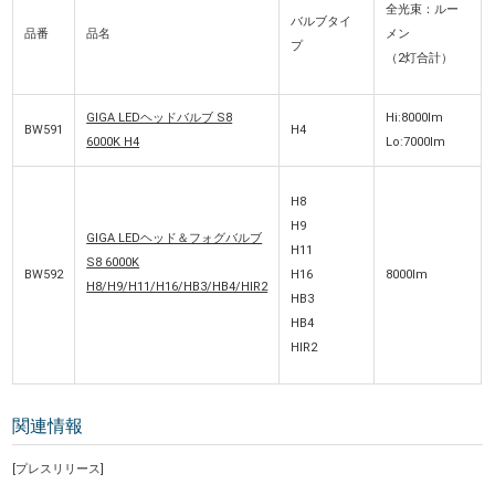
全光束：ルー
バルブタイ
品番
品名
メン
プ
（2灯合計）
GIGA LEDヘッドバルブ S8
Hi:8000lm
BW591
H4
6000K H4
Lo:7000lm
H8
H9
GIGA LEDヘッド＆フォグバルブ
H11
S8 6000K
BW592
H16
8000lm
H8/H9/H11/H16/HB3/HB4/HIR2
HB3
HB4
HIR2
関連情報
[プレスリリース]