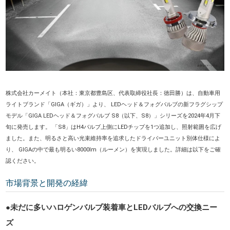
株式会社カーメイト（本社：東京都豊島区、代表取締役社長：徳田勝）は、自動車用
ライトブランド「GIGA（ギガ）」より、 LEDヘッド＆フォグバルブの新フラグシップ
モデル「GIGA LEDヘッド＆フォグバルブ S8（以下、S8）」シリーズを2024年4月下
旬に発売します。 「S8」はH4バルブ上側にLEDチップを1つ追加し、照射範囲を広げ
ました。また、明るさと高い光束維持率を追求したドライバーユニット別体仕様によ
り、 GIGAの中で最も明るい8000lm（ルーメン）を実現しました。詳細は以下をご確
認ください。
市場背景と開発の経緯
●未だに多いハロゲンバルブ装着車とLEDバルブへの交換ニー
ズ