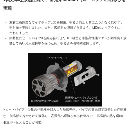
実現
左右に高輝度なワイドチップLEDを採用。明るさ向上と共にムラがなく見やすい
照射光を実現しました。また、広範囲を照射できるよう、LEDのレイアウトにこ
だわりました。
銅基板にヒートパイプ※を組み合わせたDHT構造と小型高性能ファンが効率良く放
熱して高い光束維持率を保つため、明るさを長時間維持します。
※ヒートパイプ：少量の作動液を封入した熱伝導体。パイプの高温部で蒸発した作動液
が、低温部で冷やされて液化し、高温部へ還流される仕組みで、 高温部の熱を瞬時に
低温部へ伝えることが可能