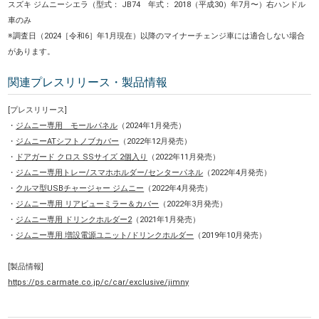
スズキ ジムニーシエラ（型式： JB74 年式： 2018（平成30）年7月〜）右ハンドル
車のみ
※調査日（2024［令和6］年1月現在）以降のマイナーチェンジ車には適合しない場合
があります。
関連プレスリリース・製品情報
[プレスリリース]
・
ジムニー専用 モールパネル
（2024年1月発売）
・
ジムニーATシフトノブカバー
（2022年12月発売）
・
ドアガード クロス SSサイズ 2個入り
（2022年11月発売）
・
ジムニー専用トレー/スマホホルダー/センターパネル
（2022年4月発売）
・
クルマ型USBチャージャー ジムニー
（2022年4月発売）
・
ジムニー専用 リアビューミラー＆カバー
（2022年3月発売）
・
ジムニー専用 ドリンクホルダー2
（2021年1月発売）
・
ジムニー専用 増設電源ユニット/ドリンクホルダー
（2019年10月発売）
[製品情報]
https://ps.carmate.co.jp/c/car/exclusive/jimny