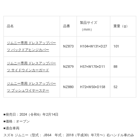
製品サイズ
品名
品番
重量（g）
（mm）
ジムニー専用 ドレスアップパー
NZ873
H104×W131×D27
101
ツ バックドアヒンジカバー
ジムニー専用 ドレスアップパー
NZ879
H57×W170×D11
88
ツ サイドウインカーガード
ジムニー専用 ドレスアップパー
NZ880
H72×W50×D158
52
ツ ブッシュワイヤーステー
■発売日：2024（令和6）年2月14日
■価格：オープン
■適合車両
スズキ ジムニー（型式： JB64 年式： 2018（平成30）年7月〜）右ハンドル車のみ