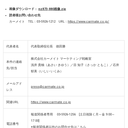
画像ダウンロード：
nz873-880画像.zip
読者様お問い合わせ先
カーメイト TEL：03-5926-1212 URL：
https://www.carmate.co.jp/
代表者名
代表取締役社長 徳田勝
株式会社カーメイト マーケティング戦略室
本件の連絡
浅井 貴柚（あさい きゆう）／目 知子（さっか ともこ）／石井
先/担当
郁美（いしい いくみ）
メールアド
press@carmate.co.jp
レス
関連URL
https://www.carmate.co.jp
報道関係者専用 03-5926-1256 [土日祝除く月～金 9:00～
17:00]
電話番号
※報道関係者以外のお問合せ先は
こちら