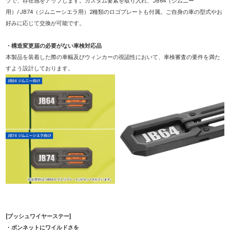
ツで、存在感をアップします。カスタム要素を取り入れ、JB64（ジムニー
用）/JB74（ジムニーシエラ用）2種類のロゴプレートも付属。ご自身の車の型式やお
好みに応じて交換が可能です。
・構造変更届の必要がない車検対応品
本製品を装着した際の車幅及びウィンカーの視認性において、車検審査の要件を満た
すよう設計しております。
[ブッシュワイヤーステー]
・ボンネットにワイルドさを