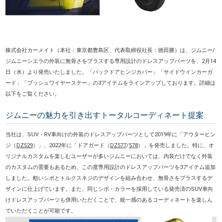
株式会社カーメイト（本社：東京都豊島区、代表取締役社長：徳田勝）は、ジムニー/
ジムニーシエラの外装に無骨さをプラスする専用設計のドレスアップパーツを、2月14
日（水）より発売いたしました。「バックドアヒンジカバー」「サイドウインカーガ
ード」「ブッシュワイヤーステー」の3アイテムをラインアップしております。詳細は
以下をご覧ください。
ジムニーの魅力を引き出すトータルコーディネート提案
当社は、SUV・RV車向けの外装のドレスアップパーツとして2019年に「アウターヒン
ジ（
DZ529
）」、2022年に「ドアガード（
DZ577
/
578
）」を発売しました。特に、オ
リジナルカスタムを楽しむユーザーが多いジムニーにおいては、内装だけでなく外装
のカスタムの需要もあるため、この度専用設計のドレスアップパーツを3アイテム追加
しました。粗いシボとトルクスネジのデザインを組み合わせ、無骨さをプラスするデ
ザインに仕上げています。また、同じシボ・カラーを採用している発売済のSUV車向
けドレスアップパーツも併用いただくことで、統一感のあるコーディネートを楽しん
でいただくことが可能です。