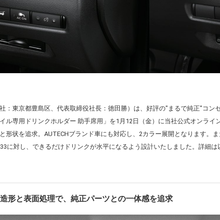
社：東京都豊島区、代表取締役社長：徳田勝）は、好評の"まるで純正"コン
イル専用ドリンクホルダー 助手席用」を1月12日（金）に当社公式オンライ
と形状を追求。AUTECHブランド車にも対応し、2カラー展開となります。
SNT33に対し、できるだけドリンクが水平になるよう設計いたしました。詳細
た造形と表面処理で、純正パーツとの一体感を追求