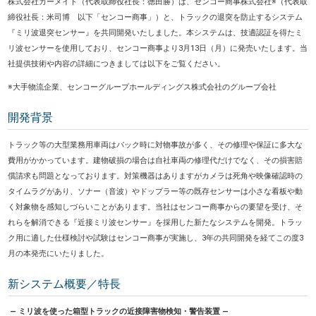
株式会社カーメイト（代表取締役社長：徳田勝）は、センコー商事株式会社※（代表取
締役社長：米司博 以下「センコー商事」）と、トラックの退突を防止するシステム
『ミリ波退突センサー』を共同開発いたしました。本システムは、技適認証を得たミ
リ波センサーを使用しており、センコー商事より3月13日（月）に発売いたします。当
社提供技術や内容の詳細につきましては以下をご覧ください。
※大手物流企業、センコーグループホールディングス株式会社のグループ会社
開発背景
トラック等の大型業務用車両はバック時に対物事故が多く、その修理や保証に多大な
費用がかかっています。建物破損の場合は自社車両の修理代だけでなく、その損害賠
償請求も問題となっております。対策機器はありますがカメラは死角や映像確認時の
タイムラグがあり、ソナー（音波）やドップラー等の既存センサーは小さな看板や動
く対象物を感知しづらいことがあります。当社はセンコー商事からの要望を受け、そ
れらを解消できる『近接ミリ波センサー』を採用した新たなシステムを開発。トラッ
ク用に適した仕様検討や試験はセンコー商事が実施し、3年の共同開発を経てこの度3
月の本発売にいたりました。
新システム概要／特長
― ミリ波を使った箱型トラックの近接障害物検知・警告装置 ―