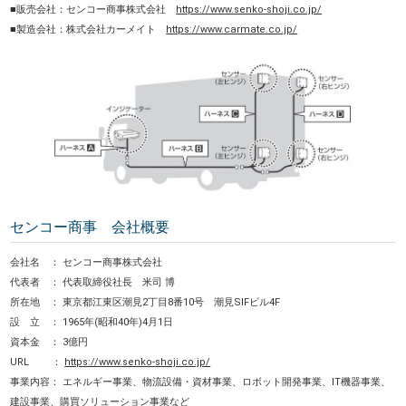
■販売会社：センコー商事株式会社
https://www.senko-shoji.co.jp/
■製造会社：株式会社カーメイト
https://www.carmate.co.jp/
センコー商事 会社概要
会社名 ： センコー商事株式会社
代表者 ： 代表取締役社長 米司 博
所在地 ： 東京都江東区潮見2丁目8番10号 潮見SIFビル4F
設 立 ： 1965年(昭和40年)4月1日
資本金 ： 3億円
URL ：
https://www.senko-shoji.co.jp/
事業内容： エネルギー事業、物流設備・資材事業、ロボット開発事業、IT機器事業、
建設事業、購買ソリューション事業など