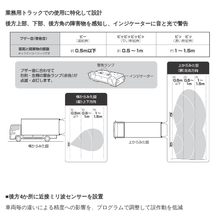
業務用トラックでの使用に特化して設計
後方上部、下部、後方角の障害物を感知し、インジケーターに音と光で警告
■後方4か所に近接ミリ波センサーを設置
車両毎の違いによる精度への影響を、プログラムで調整して誤作動を低減