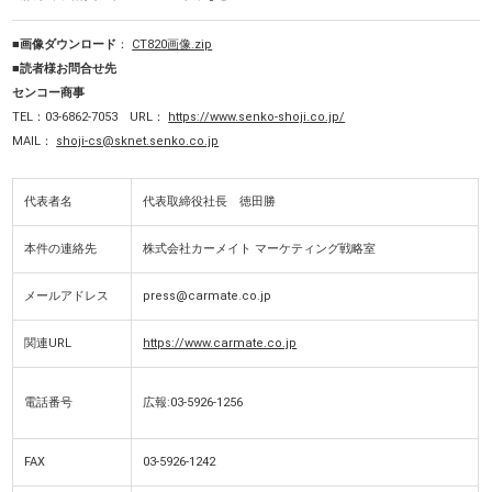
■画像ダウンロード
：
CT820画像.zip
■読者様お問合せ先
センコー商事
TEL：03-6862-7053 URL：
https://www.senko-shoji.co.jp/
MAIL：
shoji-cs@sknet.senko.co.jp
代表者名
代表取締役社長 徳田勝
本件の連絡先
株式会社カーメイト マーケティング戦略室
メールアドレス
press@carmate.co.jp
関連URL
https://www.carmate.co.jp
電話番号
広報:03-5926-1256
FAX
03-5926-1242