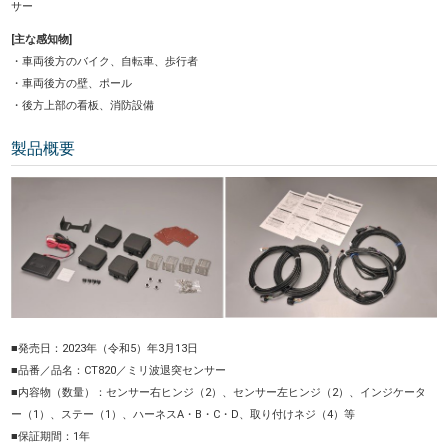
サー
[主な感知物]
・車両後方のバイク、自転車、歩行者
・車両後方の壁、ポール
・後方上部の看板、消防設備
製品概要
■発売日：2023年（令和5）年3月13日
■品番／品名：CT820／ミリ波退突センサー
■内容物（数量）：センサー右ヒンジ（2）、センサー左ヒンジ（2）、インジケータ
ー（1）、ステー（1）、ハーネスA・B・C・D、取り付けネジ（4）等
■保証期間：1年