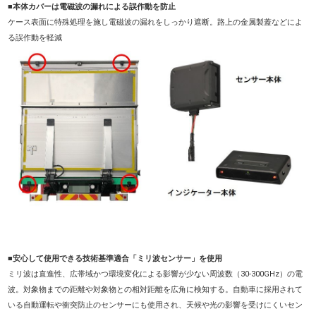
■本体カバーは電磁波の漏れによる誤作動を防止
ケース表面に特殊処理を施し電磁波の漏れをしっかり遮断。路上の金属製蓋などによ
る誤作動を軽減
■安心して使用できる技術基準適合「ミリ波センサー」を使用
ミリ波は直進性、広帯域かつ環境変化による影響が少ない周波数（30-300GHz）の電
波。対象物までの距離や対象物との相対距離を広角に検知する。自動車に採用されて
いる自動運転や衝突防止のセンサーにも使用され、天候や光の影響を受けにくいセン