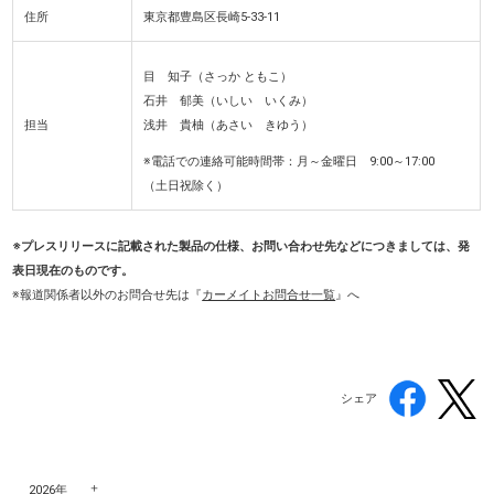
住所
東京都豊島区長崎5-33-11
目 知子（さっか ともこ）
石井 郁美（いしい いくみ）
担当
浅井 貴柚（あさい きゆう）
※電話での連絡可能時間帯：月～金曜日 9:00～17:00
（土日祝除く）
※プレスリリースに記載された製品の仕様、お問い合わせ先などにつきましては、発
表日現在のものです。
※報道関係者以外のお問合せ先
は『
カーメイトお問合せ一覧
』へ
シェア
2026年