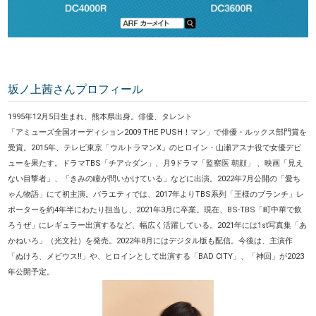
坂ノ上茜さんプロフィール
1995年12月5日生まれ、熊本県出身。俳優、タレント
「アミューズ全国オーディション2009 THE PUSH！マン」で俳優・ルックス部門賞を
受賞。2015年、テレビ東京「ウルトラマンX」のヒロイン・山瀬アスナ役で女優デビ
ューを果たす。ドラマTBS「チア☆ダン」、月9ドラマ「監察医 朝顔」 、映画「見え
ない目撃者」、「きみの瞳が問いかけている」などに出演。2022年7月公開の「愛ち
ゃん物語」にて初主演。バラエティでは、2017年よりTBS系列「王様のブランチ」レ
ポーターを約4年半にわたり担当し、2021年3月に卒業。現在、BS-TBS「町中華で飲
ろうぜ」にレギュラー出演するなど、幅広く活躍している。2021年には1st写真集「あ
かねいろ」（光文社）を発売。2022年8月にはデジタル版も配信。今後は、主演作
「ぬけろ、メビウス!!」や、ヒロインとして出演する「BAD CITY」、「神回」が2023
年公開予定。