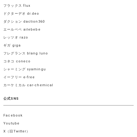
フラックス flux
ドクターデオ dr.deo
ダクション daction360
エールベベ ailebebe
レッツオ razo
ギガ giga
フレグランス blang luno
コネコ coneco
シャーミング syamingu
イーフリー e-free
カーケミカル car-chemical
公式SNS
Facebook
Youtube
X（旧Twitter）