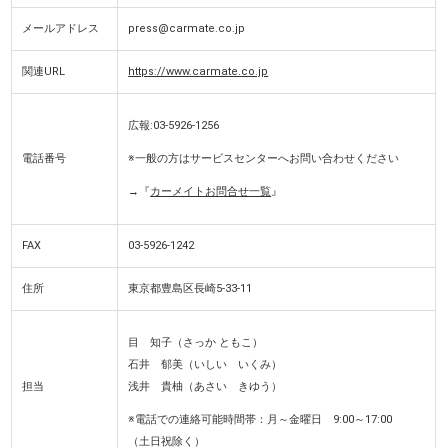
メールアドレス
press@carmate.co.jp
関連URL
https://www.carmate.co.jp
広報:03-5926-1256
電話番号
※一般の方はサービスセンターへお問い合わせください
→『
カーメイトお問合せ一覧
』
FAX
03-5926-1242
住所
東京都豊島区長崎5-33-11
目 知子（さっか ともこ）
石井 郁美（いしい いくみ）
担当
浅井 貴柚（あさい きゆう）
※電話での連絡可能時間帯：月～金曜日 9:00～17:00
（土日祝除く）