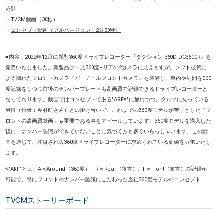
公開
・
TVCM動画（30秒）
・
コンセプト動画（フルバージョン：2分30秒）
■内容：2022年12月に新型360度ドライブレコーダー『ダクション 360D DC3600R』を
発売いたしました。新製品は一見360度+リアの2カメラに見えますが、ソフト技術に
よる隠れたフロントカメラ『バーチャルフロントカメラ』を装備し、車内や周囲を360
度記録をしつつ前後のナンバープレートも高画質で記録できるドライブレコーダーと
なっております。動画ではコンセプトである"ARF※"に触れつつ、クルマに乗っている
男性（俳優：今村航さん）との掛け合いで、これまでの360度モデルが苦手とした『フ
ロントの高画質録画』も重要である事をアピールしています。360度モデルを購入した
後に、ナンバー認識ができていないことに気づく方も多くいらっしゃいます。この動
画を通じて、注目される360度ドライブレコーダーに求められている価値を訴求いたし
ます。
※"ARF"とは、A＝Around（360度）、R＝Rear（後方）、F＝Front（前方）の記録が
可能で、特にフロントのナンバー認識にこだわった当社360度モデルのコンセプト
TVCMストーリーボード