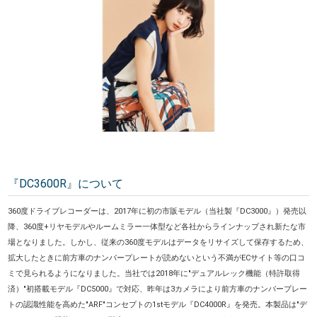
『DC3600R』について
360度ドライブレコーダーは、2017年に初の市販モデル（当社製『DC3000』）発売以
降、360度+リヤモデルやルームミラー一体型など各社からラインナップされ新たな市
場となりました。しかし、従来の360度モデルはデータをリサイズして保存するため、
拡大したときに前方車のナンバープレートが読めないという不満がECサイト等の口コ
ミで見られるようになりました。当社では2018年に"デュアルレック機能（特許取得
済）"初搭載モデル『DC5000』で対応、昨年は3カメラにより前方車のナンバープレー
トの認識性能を高めた"ARF"コンセプトの1stモデル『DC4000R』を発売。本製品は"デ