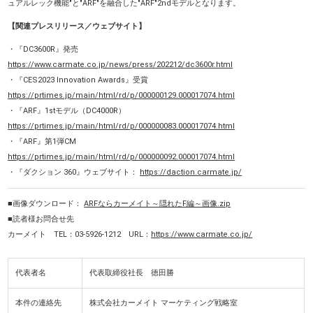
ュアルレック機能"と"ARF"を融合した"ARF"2ndモデルとなります。
【関連プレスリリース／ウェブサイト】
・『DC3600R』発売
https://www.carmate.co.jp/news/press/202212/dc3600r.html
・『CES2023 Innovation Awards』受賞
https://prtimes.jp/main/html/rd/p/000000129.000017074.html
・『ARF』1stモデル（DC4000R）
https://prtimes.jp/main/html/rd/p/000000083.000017074.html
・『ARF』第1弾CM
https://prtimes.jp/main/html/rd/p/000000092.000017074.html
・『ダクション 360』ウェブサイト：
https://daction.carmate.jp/
■画像ダウンロード：
ARFならカーメイト～隠れたF編～画像.zip
■読者様お問合せ先
カーメイト TEL：03-5926-1212 URL：
https://www.carmate.co.jp/
代表者名
代表取締役社長 徳田勝
本件の連絡先
株式会社カーメイト マーケティング戦略室