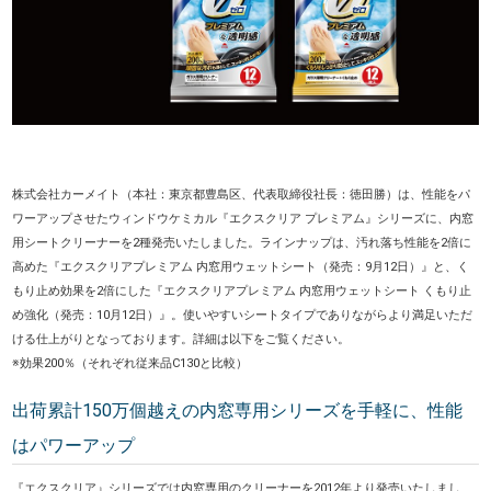
株式会社カーメイト（本社：東京都豊島区、代表取締役社長：徳田勝）は、性能をパ
ワーアップさせたウィンドウケミカル『エクスクリア プレミアム』シリーズに、内窓
用シートクリーナーを2種発売いたしました。ラインナップは、汚れ落ち性能を2倍に
高めた『エクスクリアプレミアム 内窓用ウェットシート（発売：9月12日）』と、く
もり止め効果を2倍にした『エクスクリアプレミアム 内窓用ウェットシート くもり止
め強化（発売：10月12日）』。使いやすいシートタイプでありながらより満足いただ
ける仕上がりとなっております。詳細は以下をご覧ください。
※効果200％（それぞれ従来品C130と比較）
出荷累計150万個越えの内窓専用シリーズを手軽に、性能
はパワーアップ
『エクスクリア』シリーズでは内窓専用のクリーナーを2012年より発売いたしまし