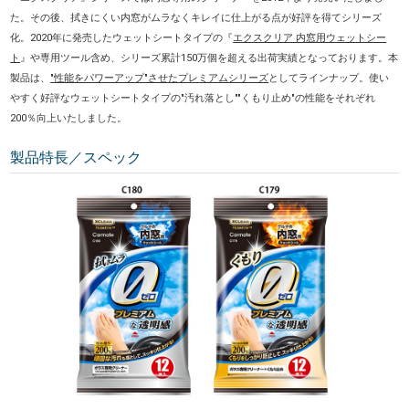
た。その後、拭きにくい内窓がムラなくキレイに仕上がる点が好評を得てシリーズ
化。2020年に発売したウェットシートタイプの『
エクスクリア 内窓用ウェットシー
ト
』や専用ツール含め、シリーズ累計150万個を超える出荷実績となっております。本
製品は、
"性能をパワーアップ"させたプレミアムシリーズ
としてラインナップ。使い
やすく好評なウェットシートタイプの"汚れ落とし""くもり止め"の性能をそれぞれ
200％向上いたしました。
製品特長／スペック