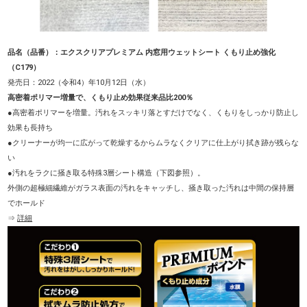
品名（品番）：エクスクリアプレミアム 内窓用ウェットシート くもり止め強化
（C179）
発売日：2022（令和4）年10月12日（水）
高密着ポリマー増量で、くもり止め効果従来品比200％
●高密着ポリマーを増量。汚れをスッキリ落とすだけでなく、くもりをしっかり防止し
効果も長持ち
●クリーナーが均一に広がって乾燥するからムラなくクリアに仕上がり拭き跡が残らな
い
●汚れをラクに掻き取る特殊3層シート構造（下図参照）。
外側の超極細繊維がガラス表面の汚れをキャッチし、掻き取った汚れは中間の保持層
でホールド
⇒
詳細