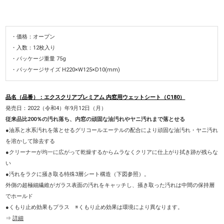
・価格：オープン
・入数：12枚入り
・
パッケージ重量 75g
・パッケージサイズ H220×W125×D10(mm)
品名（品番）：エクスクリアプレミアム 内窓用ウェットシート（C180）
発売日：2022（令和4）年9月12日（月）
従来品比200％の汚れ落ち、内窓の頑固な油汚れやヤニ汚れまで落とせる
●油系と水系汚れを落とせるグリコールエーテルの配合により頑固な油汚れ・ヤニ汚れ
を溶かして除去する
●クリーナーが均一に広がって乾燥するからムラなくクリアに仕上がり拭き跡が残らな
い
●汚れをラクに掻き取る特殊3層シート構造（下図参照）。
外側の超極細繊維がガラス表面の汚れをキャッチし、掻き取った汚れは中間の保持層
でホールド
●くもり止め効果もプラス ※くもり止め効果は環境により異なります。
⇒
詳細