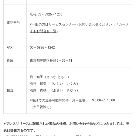
広報:03－5926－1256
電話番号
※一般の方はサービスセンターへお問い合わせください→『
カーメ
イトお問合せ一覧
』
FAX
03－5926－1242
住所
東京都豊島区長崎5－33－11
目 知子（さっか ともこ）
石井 郁美 （いしい いくみ）
担当
浅井 貴柚 （あさい きゆう）
※電話での連絡可能時間帯：月～金曜日 9：00～17：00
（土日祝除く）
※プレスリリースに記載された製品の仕様、お問い合わせ先などにつきましては、発
表日現在のものです。