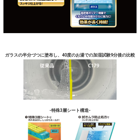
ガラスの半分づつに塗布し、40度のお湯での加湿試験9分後の比較
-特殊3層シート構造-