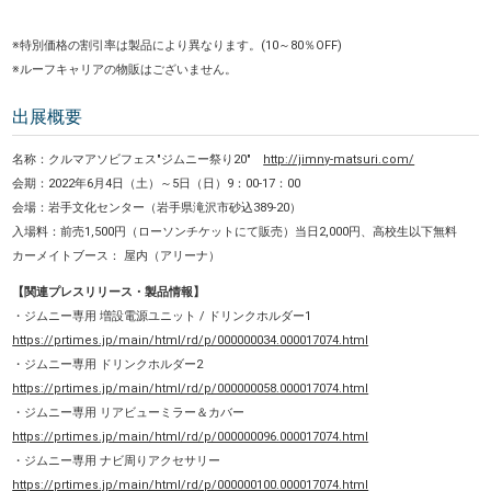
※特別価格の割引率は製品により異なります。(10～80％OFF)
※ルーフキャリアの物販はございません。
出展概要
名称：クルマアソビフェス"ジムニー祭り20"
http://jimny-matsuri.com/
会期：2022年6月4日（土）～5日（日）9：00-17：00
会場：岩手文化センター（岩手県滝沢市砂込389-20）
入場料：前売1,500円（ローソンチケットにて販売）当日2,000円、高校生以下無料
カーメイトブース： 屋内（アリーナ）
【関連プレスリリース・製品情報】
・ジムニー専用 増設電源ユニット / ドリンクホルダー1
https://prtimes.jp/main/html/rd/p/000000034.000017074.html
・ジムニー専用 ドリンクホルダー2
https://prtimes.jp/main/html/rd/p/000000058.000017074.html
・ジムニー専用 リアビューミラー＆カバー
https://prtimes.jp/main/html/rd/p/000000096.000017074.html
・ジムニー専用 ナビ周りアクセサリー
https://prtimes.jp/main/html/rd/p/000000100.000017074.html