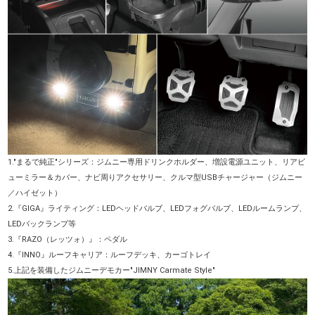
1."まるで純正"シリーズ：ジムニー専用ドリンクホルダー、増設電源ユニット、リアビ
ューミラー＆カバー、ナビ周りアクセサリー、クルマ型USBチャージャー（ジムニー
／ハイゼット）
2.『GIGA』ライティング：LEDヘッドバルブ、LEDフォグバルブ、LEDルームランプ、
LEDバックランプ等
3.『RAZO（レッツォ）』：ペダル
4.『INNO』ルーフキャリア：ルーフデッキ、カーゴトレイ
5.上記を装備したジムニーデモカー"JIMNY Carmate Style"