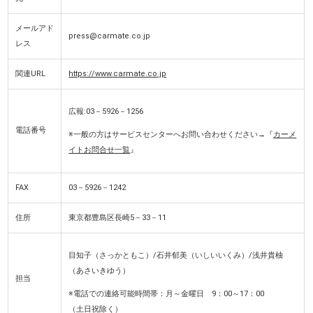
メールアド
press@carmate.co.jp
レス
関連URL
https://www.carmate.co.jp
広報:03－5926－1256
電話番号
※一般の方はサービスセンターへお問い合わせください→『
カーメ
イトお問合せ一覧
』
FAX
03－5926－1242
住所
東京都豊島区長崎5－33－11
目知子（さっかともこ）/石井郁美（いしいいくみ）/浅井貴柚
（あさいきゆう）
担当
※電話での連絡可能時間帯：月～金曜日 9：00～17：00
（土日祝除く）