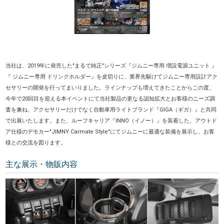
当社は、2019年に発売した"まるで純正"シリーズ『ジムニー専用 増設電源ユニット 』
『 ジムニー専用 ドリンクホルダー』を皮切りに、業界先駆けてジムニー専用設計アク
セサリーの開発を行ってまいりました。ラインナップも増えてきたことからこの度、
今年で20回目を迎える本イベントにて当社製品の更なる認知拡大とお客様のニーズ調
査を兼ね、アクセサリーだけでなく自動車用ライトブランド『GIGA（ギガ）』と共同
で出展いたします。また、ルーフキャリア『INNO（イノー）』を装着した、アウトド
ア仕様のデモカー"JIMNY Carmate Style"にてジムニーに最適な装備を展示し、お客
様との交流を図ります。
主な展示・物販内容