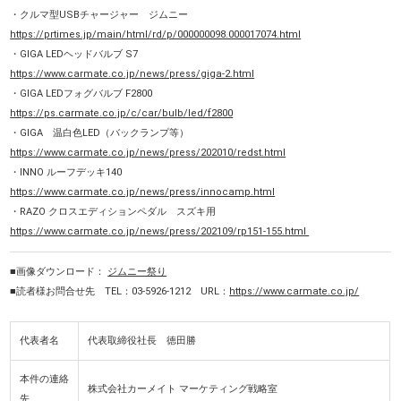
・クルマ型USBチャージャー ジムニー
https://prtimes.jp/main/html/rd/p/000000098.000017074.html
・GIGA LEDヘッドバルブ S7
https://www.carmate.co.jp/news/press/giga-2.html
・GIGA LEDフォグバルブ F2800
https://ps.carmate.co.jp/c/car/bulb/led/f2800
・GIGA 温白色LED（バックランプ等）
https://www.carmate.co.jp/news/press/202010/redst.html
・INNO ルーフデッキ140
https://www.carmate.co.jp/news/press/innocamp.html
・RAZO クロスエディションペダル スズキ用
https://www.carmate.co.jp/news/press/202109/rp151-155.html
■画像ダウンロード：
ジムニー祭り
■読者様お問合せ先 TEL：03-5926-1212 URL：
https://www.carmate.co.jp/
代表者名
代表取締役社長 徳田勝
本件の連絡
株式会社カーメイト マーケティング戦略室
先