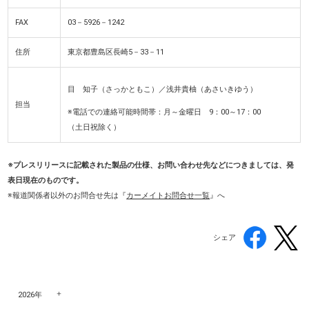
FAX
03－5926－1242
住所
東京都豊島区長崎5－33－11
目 知子（さっかともこ）／浅井貴柚（あさいきゆう）
担当
※電話での連絡可能時間帯：月～金曜日 9：00～17：00
（土日祝除く）
※プレスリリースに記載された製品の仕様、お問い合わせ先などにつきましては、発
表日現在のものです。
※報道関係者以外のお問合せ先
は『
カーメイトお問合せ一覧
』へ
シェア
2026年