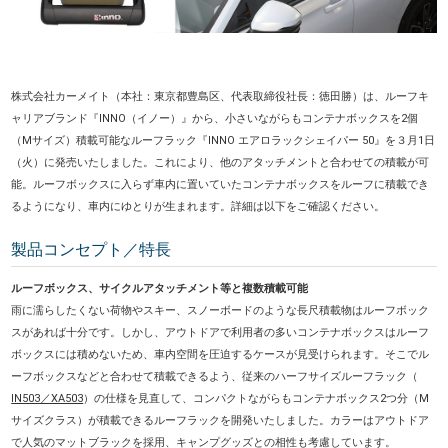
株式会社カーメイト（本社：東京都豊島区、代表取締役社長：徳田勝）は、ルーフキ
ャリアブランド『INNO（イノー）』から、小さいながらもコンテナボックスを2個
（Mサイズ）積載可能なルーフラック『INNO エアロラックシェイパー 50』を３月1日
（火）に発売いたしました。これにより、他のアタッチメントと合わせての積載が可
能。ルーフボックスに入らず車内に置いていたコンテナボックスをルーフに積載でき
るようになり、車内にゆとりが生まれます。詳細は以下をご確認ください。
製品コンセプト／特長
ルーフボックス、サイクルアタッチメント等と複数積載可能
雨に濡らしたくない荷物やスキー、スノーボードのような長尺積載物はルーフボック
スがあれば十分です。しかし、アウトドアで利用者の多いコンテナボックスはルーフ
ボックスには積めないため、車内空間を圧迫するケースが見受けられます。そこでル
ーフボックスなどと合わせて積載できるよう、従来のハーフサイズルーフラック（
IN503／XA503
）の仕様を見直して、コンパクトながらもコンテナボックス2つ分（M
サイズクラス）が積載できるルーフラックを開発いたしました。カラーはアウトドア
で人気のマットブラックを採用、キャンプグッズとの相性も考慮しています。