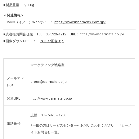
■製品重量： 6,000g
＜関連情報＞
・INNO（イノー）Webサイト：
https://www.innoracks.com/jp/
■読者様お問合せ先 TEL：03-5926-1212 URL：
https://www.carmate.co.jp/
■画像ダウンロード：
INT577画像.zip
マーケティング戦略室
メールアド
press@carmate.co.jp
レス
関連URL
http://www.carmate.co.jp
広報：03－5926－1256
電話番号
※一般の方はサービスセンターへお問い合わせください→『
カーメ
イトお問合せ一覧
』