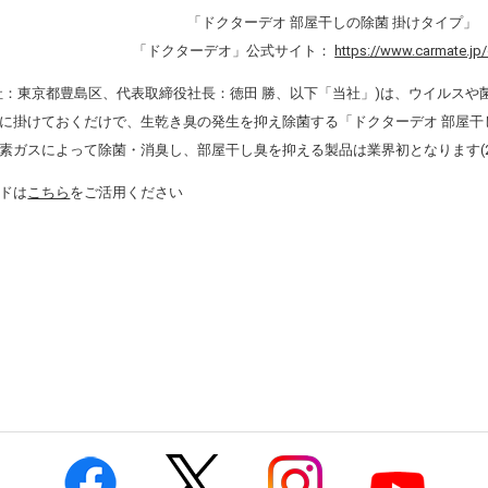
「ドクターデオ 部屋干しの除菌 掛けタイプ」
「ドクターデオ」公式サイト：
https://www.carmate.jp
社：東京都豊島区、代表取締役社長：徳田 勝、以下「当社」)は、ウイルス
に掛けておくだけで、生乾き臭の発生を抑え除菌する「ドクターデオ 部屋干しの
素ガスによって除菌・消臭し、部屋干し臭を抑える製品は業界初となります(20
ドは
こちら
をご活用ください