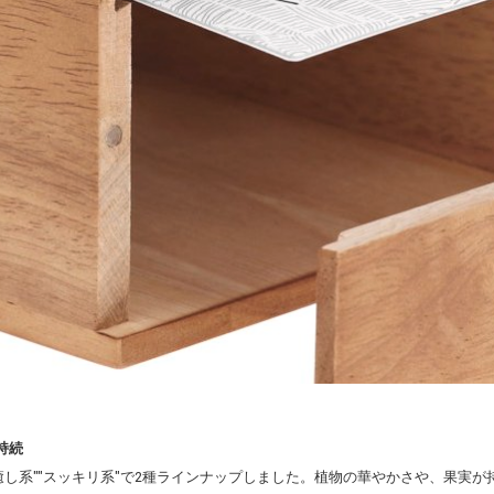
持続
癒し系""スッキリ系"で2種ラインナップしました。植物の華やかさや、果実