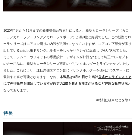
2020年1月から12月までの新車登録台数累計によると、新型カローラシリーズ（カロ
ーラ／カローラツーリング／カローラスポーツ）が第3位と好調でした。この新型カロ
ーラシリーズはエアコン周りの内装が共通※になっていますが、エアコン下部分が張り
出しているため汎用ドリンクホルダーをしっかりキレイに設置しづらい状況でした。
そこで、ジムニーやフィットの専用設計・デザインが好評な"まるで純正"コンセプト
のカー用品に、新型カローラシリーズ専用のドリンクホルダーをラインナップいたし
ました。これにより、運転席側エアコン部にドリンクホルダーを便利かつスマートに
装着する事が可能となります。なお、
本製品は4月21日から当社
公式オンラインストア
にて先行販売を開始
していますが想定の2倍を超える注文が入るなど好調な販売状況
と
なっております。
※特別仕様車などを除く
特長