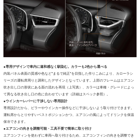
●専用デザインで車内に違和感なく馴染む。カラーも2色から選べる
内装パネル表面の質感や色など"まるで純正"を目指した作りこみにより、カローラシ
リーズの運転席周りと調和したデザインとなっています。上部のフレームはエアコン
吹き出し口の形状にある面の流れを再現（上写真）、カラーは車種・グレードによっ
て異なる吹き出し口の色に合わせています（詳細はスペック参照）。
●ウインカーレバーに干渉しない専用設計
専用設計だから、ピラーやウインカー操作などに干渉しないよう取り付けできます。
運転席からとりやすいベストポジションかつ、エアコンの風によってドリンクを保温
保冷できます。
●エアコンの向きを調整可能・工具不要で簡単に取り付け
エアコンフィンを使わずに車両へ取り付けるため、エアコンフィンの向きを調整でき