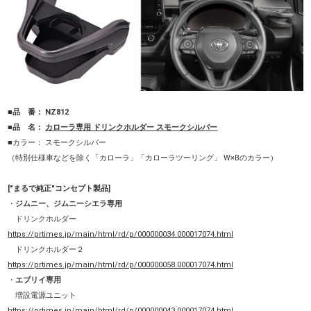
■品 番： NZ812
■品 名：
カローラ専用 ドリンクホルダー スモークシルバー
■カラー： スモークシルバー
（特別仕様車などを除く「カローラ」「
カローラツーリング」 W×Bのカラー
）
["まるで純正"コンセプト製品]
・
ジムニー、ジムニーシエラ専用
ドリンクホルダー
https://prtimes.jp/main/html/rd/p/000000034.000017074.html
ドリンクホルダー２
https://prtimes.jp/main/html/rd/p/000000058.000017074.html
・
エブリイ専用
増設電源ユニット
https://prtimes.jp/main/html/rd/p/000000043.000017074.html