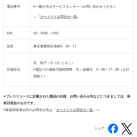
電話番号
※一般の方はサービスセンターへお問い合わせください
→『
カーメイトお問合せ一覧
』
FAX
03－5926－1242
住所
東京都豊島区長崎5－33－11
目 知子（さっか ともこ）
広報担当
※電話での連絡可能時間帯：月～金曜日 9：00～17：00
（土日
祝除く）
※プレスリリースに記載された製品の仕様、お問い合わせ先などにつきましては、発
表日現在のものです。
※報道関係者以外のお問合せ先は『
カーメイトお問合せ一覧
』へ
シェア