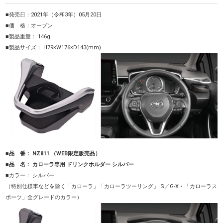
■発売日：
2021年（令和3年）05月20日
■価 格：オープン
■製品重量： 146g
■製品サイズ： H79×W176×D143(mm)
■品 番： NZ811 （WEB限定販売品）
■品 名：
カローラ専用 ドリンクホルダー シルバー
■カラー： シルバー
（特別仕様車などを除く「カローラ」「カローラツーリング」 S／G-X・「カローラス
ポーツ」全グレードのカラー）