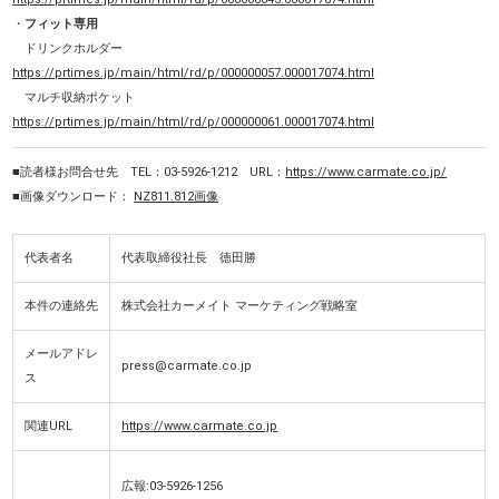
・
フィット専用
ドリンクホルダー
https://prtimes.jp/main/html/rd/p/000000057.000017074.html
マルチ収納ポケット
https://prtimes.jp/main/html/rd/p/000000061.000017074.html
■読者様お問合せ先 TEL：03-5926-1212 URL：
https://www.carmate.co.jp/
■画像ダウンロード：
NZ811.812画像
代表者名
代表取締役社長 徳田勝
本件の連絡先
株式会社カーメイト マーケティング戦略室
メールアドレ
press@carmate.co.jp
ス
関連URL
https://www.carmate.co.jp
広報:03-5926-1256