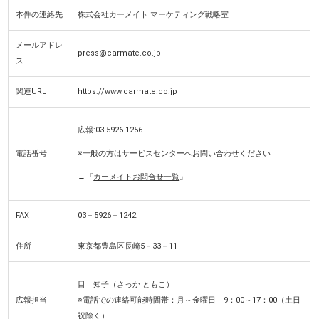
本件の連絡先
株式会社カーメイト マーケティング戦略室
メールアドレ
press@carmate.co.jp
ス
関連URL
https://www.carmate.co.jp
広報:03-5926-1256
電話番号
※一般の方はサービスセンターへお問い合わせください
→『
カーメイトお問合せ一覧
』
FAX
03－5926－1242
住所
東京都豊島区長崎5－33－11
目 知子（さっか ともこ）
広報担当
※電話での連絡可能時間帯：月～金曜日 9：00～17：00
（土日
祝除く）