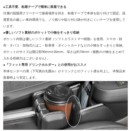
●工具不要、粘着テープで簡単に装着できる
付属の脱脂用クリーナーで接着場所を拭き、粘着テープで本体を貼り付けて固定。温
度変化の厳しい車内環境でも、ノリ残りや貼り付け跡が付きにくいテープを使用して
います。
●優しいソフト素材のポケットで小物をすっきり収納
ポケット内部は優しいソフト素材（ソフトエラストマー樹脂）を使用。スマホ・財
布・タバコ・加熱式たばこ・駐車券・ポイントカードなどの小物をすっきりと収納。
ポケットのサイズは開口部90mm×26mm、深さは約70mm（複数の小物をまとめて
入れる収納力はございません) 。
●
『フィット専用 ドリンクホルダー』との併用がおススメ
本体センターの溝（下写真白丸囲み）がドリンクとのフィット感を向上し、本製品未
装着時より安定します。