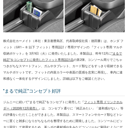
株式会社カーメイト（本社：東京都豊島区
、代表取締役社長：徳田勝
）は、ホンダ フ
ィット（GR1～８:以下 フィット）専用設計 / 専用デザインの 『フィット専用 マルチ
収納ポケット』を 3月9日（火）に発売いたしました。本製品は、昨年12月に
"まるで
純正"をコンセプトに発売したフィット専用設計品
の第2弾。コンソール周りで
ごちゃ
つきがちなスマートフォン、ガムやタブレット、カード類などをすっきり収納できる
マルチポケットです。フィットの内装カラーや表面の質感を忠実に再現し、車内に違
和感なく一体化するデザインにしました。詳細は以下をご確認ください。
"まるで純正"コンセプト好評
ジムニーに続いて"まるで純正"をコンセプトに発売した
『
フィット専用 ドリンクホル
ダー（2020年12月発売）
』は
、コンセプト通りに「純正みたい」「違和感がない」等
の評価をいただくことができました。本製品は、スマートフォンやカード類などトレ
ーに置くと雑多になりがちなものを整理するために開発しました。コンソールにピッ
タリ固定して使用するため、革シボの素材感や丸みなどコンソールに馴染むようにデ