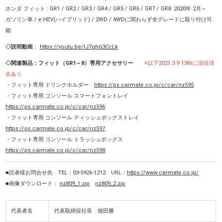
ホンダ フィット : GR1 / GR2 / GR3 / GR4 / GR5 / GR6 / GR7 / GR8 :2020年 2月～
ガソリン車 / e:HEV(ハイブリッド) / 2WD / 4WDに関わらず全グレードに取り付け可
能
◇説明動画
：
https://youtu.be/lJ7qhq3CcLk
◇関連製品：フィット（GR1～8）専用アクセサリー
※以下2021.3.9 13時に項目消
去あり
・フィット専用 ドリンクホルダー
https://ps.carmate.co.jp/c/car/nz595
・フィット専用 コンソール スマートフォントレイ
https://ps.carmate.co.jp/c/car/nz596
・
フィット専用 コンソール ティッシュボックストレイ
https://ps.carmate.co.jp/c/car/nz597
・
フィット専用 コンソール トラッシュボックス
https://ps.carmate.co.jp/c/car/nz598
■読者様お問合せ先 TEL：03-5926-1212 URL：
https://www.carmate.co.jp/
■画像ダウンロード：
nz809_1.zip
nz809_2.zip
代表者名
代表取締役社長 徳田勝