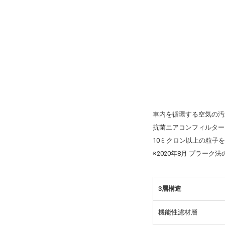
車内を循環する空気の汚
抗菌エアコンフィルター
10ミクロン以上の粒子
※2020年8月 プラーク
3層構造
機能性濾材層