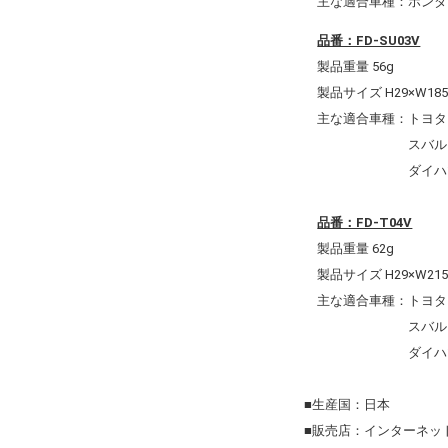
主な適合車種：ホンダ C
品番：FD-SU03V
製品重量 56g
製品サイズ H29×W185×
主な適合車種：トヨタ 
スバル BRZ
ダイハツ アトレー
品番：FD-T04V
製品重量 62g
製品サイズ H29×W215×
主な適合車種：トヨタ 
スバル ジャス
ダイハツ ト
■生産国：日本
■販売店：インターネッ