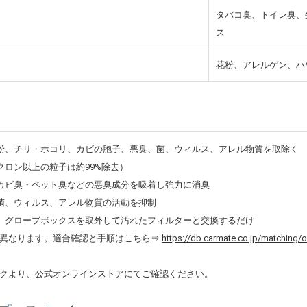
タバコ臭、トイレ臭、
ス
花粉、アレルゲン、ハウ
粉、チリ・ホコリ、カビの胞子、悪臭、菌、ウィルス、アレル物質を取除く
0ミクロン以上の粒子は約99%除去）
カビ臭・ペット臭などの悪臭成分を吸着し強力に消臭
菌、ウィルス、アレル物質の活動を抑制
。グローブボックスを取外して汚れたフィルターと交換するだけ
り異なります。適合確認と手順はこちら⇒
https://db.carmate.co.jp/matchin
クより、公式オンラインストアにてご確認ください。