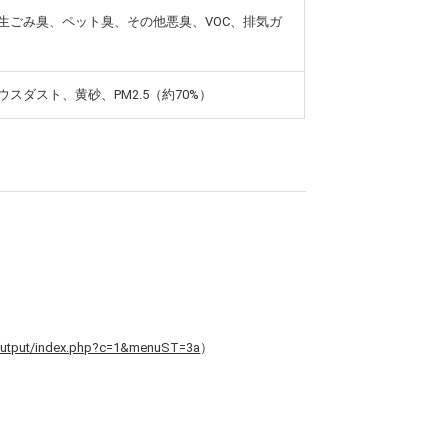
生ごみ臭、ペット臭、その他悪臭、VOC、排気ガ
スダスト、黄砂、PM2.5（約70%）
g/output/index.php?c=1&menuST=3a
）