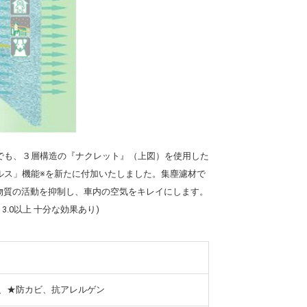
でも、３層構造の『ナクレット』（上図）を使用した
ルス」機能※を新たに付加いたしました。集塵濾材で
ル物質の活動を抑制し、車内の空気をキレイにします。
3.0以上 十分な効果あり)
、★防カビ、抗アレルゲン