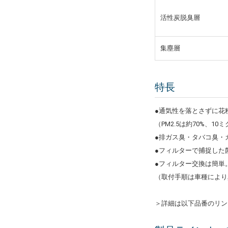
活性炭脱臭層
集塵層
特長
●通気性を落とさずに花
（PM2.5は約70%、1
●排ガス臭・タバコ臭・
●フィルターで捕捉した
●フィルター交換は簡単
（取付手順は車種によ
＞詳細は以下品番のリン