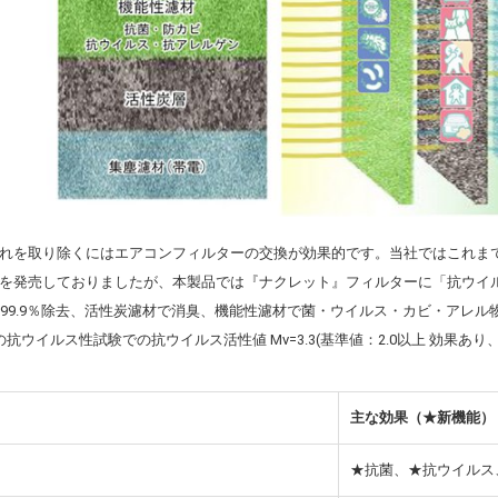
れを取り除くにはエアコンフィルターの交換が効果的です。当社ではこれま
を発売しておりましたが、本製品では『ナクレット』フィルターに「抗ウイ
を99.9％除去、活性炭濾材で消臭、機能性濾材で菌・ウイルス・カビ・アレ
法の抗ウイルス性試験での抗ウイルス活性値 Mv=3.3(基準値：2.0以上 効果あり、
主な効果（★新機能）
★抗菌、★抗ウイルス