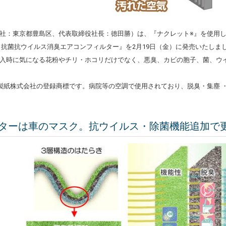
社：東京都豊島区、代表取締役社長：徳田勝）は、『ナクレット※』を使用
ス
抗菌抗ウイルス消臭エアコンフィルター
』を2月19日（金）に発売いたし
入時に気になる花粉やチリ・ホコリだけでなく、悪臭、カビの胞子、菌、ウ
製紙株式会社の登録商標です。病院等の空調で使用されており、脱臭・集塵 
ターは車のマスク。抗ウイルス・除菌機能追加で