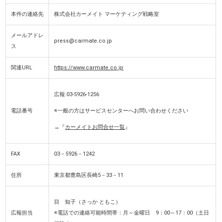
本件の連絡先
株式会社カーメイト マーケティング戦略室
メールアドレ
press@carmate.co.jp
ス
関連URL
https://www.carmate.co.jp
広報:03-5926-1256
電話番号
※一般の方はサービスセンターへお問い合わせください
→『
カーメイトお問合せ一覧
』
FAX
03－5926－1242
住所
東京都豊島区長崎5－33－11
目 知子（さっか ともこ）
広報担当
※電話での連絡可能時間帯：月～金曜日 9：00～17：00
（土日