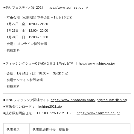
■釣りフェスティバル 2021
https://www.tsurifest.com/
・本番会期（公開期間 本番会期＋1カ月(予定)）
1月22日（金）18:00～21:30
1月23日（土）12:00～20:00
1月24日（日）12:00～18:00
・会場： オンライン特設会場
・視聴無料
■フィッシングショーOSAKA２０２１Web&TV
https://www.fishing.or.jp/
・会期：1月
24
日（日）
18:00
～
3
月末予定
・会場オンライン特設会場
・視聴無料
■INNOフィッシング関連サイト
https://www.innoracks.com/jp/products/fishing
■画像ダウンロード：
fishing2021.zip
■読者様お問合せ先 TEL：03-5926-1212 URL：
https://www.carmate.co.jp/
代表者名
代表取締役社長 徳田勝