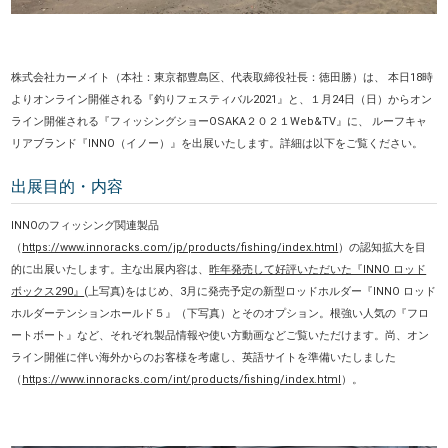
株式会社カーメイト（
本社：東京都豊島区、代表取締役社長：徳田勝
）は、 本日18時
よりオンライン開催される『釣りフェスティバル2021』と、１月24日（日）からオン
ライン開催される『フィッシングショーOSAKA２０２１Web&TV』に、 ルーフキャ
リアブランド『INNO（イノー）』を出展いたします。詳細は以下をご覧ください。
出展目的・内容
INNOのフィッシング関連製品
（
https://www.innoracks.com/jp/products/fishing/index.html
）の認知拡大を目
的に出展いたします。主な出展内容は、
昨年発売して好評いただいた『INNO ロッド
ボックス290』
(上写真)をはじめ、3月に発売予定の新型ロッドホルダー『INNO ロッド
ホルダーテンションホールド５』（下写真）とそのオプション。根強い人気の『フロ
ートボート』など、それぞれ製品情報や使い方動画などご覧いただけます。尚、オン
ライン開催に伴い
海外からのお客様を考慮し、英語サイトを準備いたしました
（
https://www.innoracks.com/int/products/fishing/index.html
）。