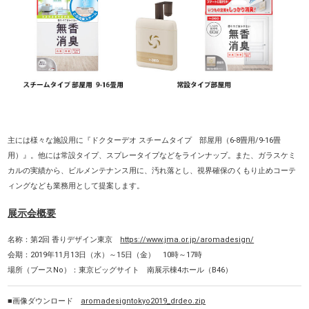
主には様々な施設用に『ドクターデオ スチームタイプ 部屋用（6-8畳用/9-16畳
用）』。他には常設タイプ、スプレータイプなどをラインナップ。また、ガラスケミ
カルの実績から、ビルメンテナンス用に、汚れ落とし、視界確保のくもり止めコーテ
ィングなども業務用として提案します。
展示会概要
名称：第2回 香りデザイン東京
https://www.jma.or.jp/aromadesign/
会期：2019年11月13日（水）～15日（金） 10時～17時
場所（ブースNo）：東京ビッグサイト 南展示棟4ホール（B46）
■画像ダウンロード
aromadesigntokyo2019_drdeo.zip