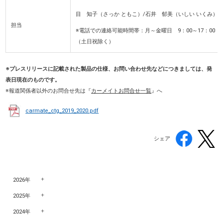
目 知子（さっか ともこ）/石井 郁美（いしい いくみ）
担当
※電話での連絡可能時間帯：月～金曜日 9：00～17：00
（土日祝除く）
※プレスリリースに記載された製品の仕様、お問い合わせ先などにつきましては、発
表日現在のものです。
※報道関係者以外のお問合せ先
は『
カーメイトお問合せ一覧
』へ
carmate_ctg_2019_2020.pdf
シェア
2026年
2025年
2024年