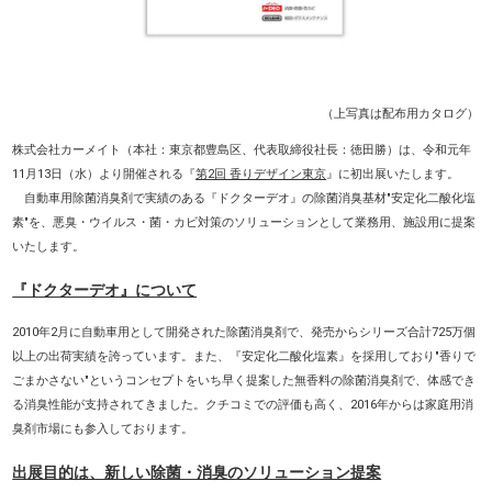
（上写真は配布用カタログ）
株式会社カーメイト（本社：東京都豊島区、代表取締役社長：徳田勝）は、令和元年
11月13日（水）より開催される『
第2回 香りデザイン東京
』に初出展いたします。
自動車用除菌消臭剤で実績のある『ドクターデオ』の除菌消臭基材"安定化二酸化塩
素"を、悪臭・ウイルス・菌・カビ対策のソリューションとして業務用、施設用に提案
いたします。
『ドクターデオ』について
2010年2月に自動車用として開発された除菌消臭剤で、発売からシリーズ合計725万個
以上の出荷実績を誇っています。また、『安定化二酸化塩素』を採用しており"香りで
ごまかさない"というコンセプトをいち早く提案した無香料の除菌消臭剤で、体感でき
る消臭性能が支持されてきました。クチコミでの評価も高く、2016年からは家庭用消
臭剤市場にも参入しております。
出展目的は、新しい除菌・消臭のソリューション提案