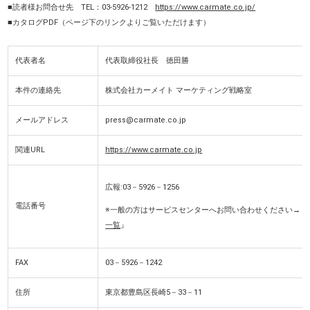
■
読者様お問合せ先 TEL：03-5926-1212
https://www.carmate.co.jp/
■カタログPDF（ページ下のリンクよりご覧いただけます）
代表者名
代表取締役社長 徳田勝
本件の連絡先
株式会社カーメイト マーケティング戦略室
メールアドレス
press@carmate.co.jp
関連URL
https://www.carmate.co.jp
広報:03－5926－1256
電話番号
※一般の方はサービスセンターへお問い合わせください→『
一覧
』
FAX
03－5926－1242
住所
東京都豊島区長崎5－33－11