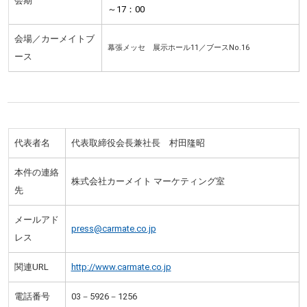
会期
～17：00
会場／カーメイトブ
幕張メッセ 展示ホール11／ブースNo.16
ース
代表者名
代表取締役会長兼社長 村田隆昭
本件の連絡
株式会社カーメイト マーケティング室
先
メールアド
press@carmate.co.jp
レス
関連URL
http://www.carmate.co.jp
電話番号
03－5926－1256