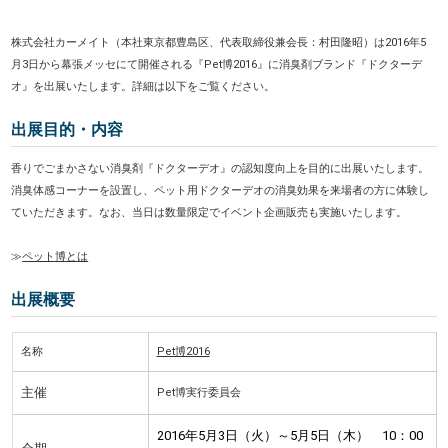
株式会社カーメイト（本社東京都豊島区、代表取締役兼会長：村田隆昭）は2016年5
月3日から幕張メッセにて開催される『
Pet博2016
』に消臭剤ブランド『ドクターデ
オ』を出展いたします。詳細は以下をご覧ください。
出展目的・内容
香りでごまかさない消臭剤『ドクターデオ』の認知度向上を目的に出展いたします。
消臭体感コーナーを設置し、ペット用ドクターデオの消臭効果を来場者の方に体験し
ていただきます。なお、当日は数量限定でイベント企画販売も実施いたします。
≫
ペット博とは
出展概要
名称
Pet博2016
主催
Pet博実行委員会
2016年5月3日（火）～5月5日（木） 10：00