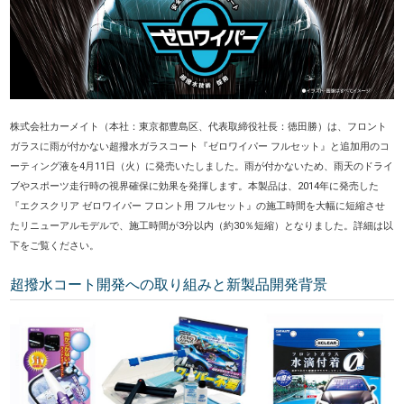
株式会社カーメイト（
本社：東京都豊島区、代表取締役社長：徳田勝
）は、フロント
ガラスに雨が付かない超撥水ガラスコート『ゼロワイパー フルセット』と追加用のコ
ーティング液を4月11日（火）に発売いたしました。雨が付かないため、雨天のドライ
ブやスポーツ走行時の視界確保に効果を発揮します。本製品は、2014年に発売した
『エクスクリア ゼロワイパー フロント用 フルセット』の施工時間を大幅に短縮させ
たリニューアルモデルで、施工時間が3分以内（約30％短縮）となりました。詳細は以
下をご覧ください。
超撥水コート開発への取り組みと新製品開発背景