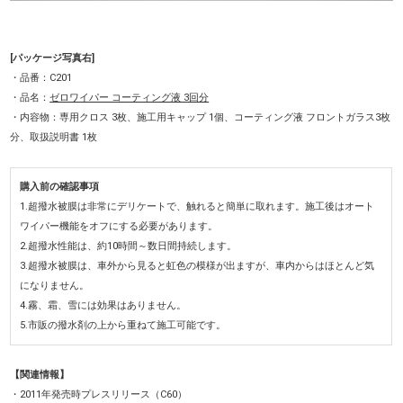
[パッケージ写真右]
・品番：C201
・品名：
ゼロワイパー コーティング液 3回分
・内容物：専用クロス 3枚、施工用キャップ 1個、コーティング液 フロントガラス3枚
分、取扱説明書 1枚
購入前の確認事項
1.超撥水被膜は非常にデリケートで、触れると簡単に取れます。施工後はオート
ワイパー機能をオフにする必要があります。
2.超撥水性能は、約10時間～数日間持続します。
3.超撥水被膜は、車外から見ると虹色の模様が出ますが、車内からはほとんど気
になりません。
4.霧、霜、雪には効果はありません。
5.市販の撥水剤の上から重ねて施工可能です。
【関連情報】
・2011年発売時プレスリリース（C60）