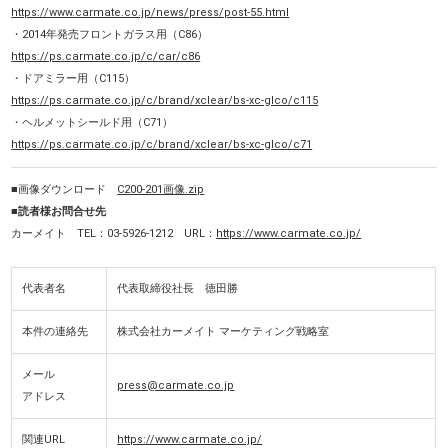
https://www.carmate.co.jp/news/press/post-55.html
・2014年発売フロントガラス用（C86）
https://ps.carmate.co.jp/c/car/c86
・ドアミラー用（C115）
https://ps.carmate.co.jp/c/brand/xclear/bs-xc-glco/c115
・ヘルメットシールド用（C71）
https://ps.carmate.co.jp/c/brand/xclear/bs-xc-glco/c71
■画像ダウンロード
C200-201画像.zip
■読者様お問合せ先
カーメイト TEL：03-5926-1212 URL：
https://www.carmate.co.jp/
代表者名
代表取締役社長 徳田勝
本件の連絡先
株式会社カーメイト マーケティング戦略室
メール
press@carmate.co.jp
アドレス
関連URL
https://www.carmate.co.jp/