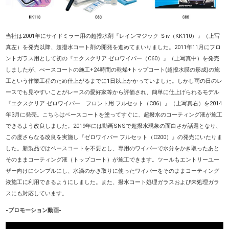
当社は2001年にサイドミラー用の超撥水剤『レインマジック Ｓiv（KK110）』（上写
真左）を発売以降、超撥水コート剤の開発を進めてまいりました。2011年11月にフロ
ントガラス用として初の『エクスクリア ゼロワイパー（C60）』（上写真中）を発売
しましたが、べースコートの施工+24時間の乾燥+トップコート(超撥水膜の形成)の施
工という作業工程のため仕上がるまでに1日以上かかっていました。しかし雨の日のレ
ースでも見やすいことがレースの愛好家等から評価され、簡単に仕上げられるモデル
『エクスクリア ゼロワイパー フロント用 フルセット（C86）』（上写真右）を2014
年3月に発売。こちらはベースコートを塗ってすぐに、超撥水のコーティング液が施工
できるよう改良しました。2019年には動画SNSで超撥水現象の面白さが話題となり、
この度さらなる改良を実施し『ゼロワイパー フルセット（C200）』の発売にいたりま
した。新製品ではベースコートを不要とし、専用のワイパーで水分をかき取ったあと
そのままコーティング液（トップコート）が施工できます。ツールもエントリーユー
ザー向けにシンプルにし、水滴のかき取りに使ったワイパーをそのままコーティング
液施工に利用できるようにしました。また、撥水コート処理ガラスおよび未処理ガラ
スにも対応しています。
-プロモーション動画-