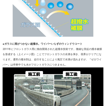
●ガラスに雨がつかない超撥水。ワイパーいらずのウィンドウコート
2011年にフロントガラス用に独自開発された超撥水技術です。微細な突起の撥水被膜
を形成する（上イメージ図）ことでフロントガラスの水滴を弾き、視界がクリアにな
ります。通常の撥水剤は、走行することにより風圧で水滴が流れますが、『ゼロワイ
パー』は停車中でも水がフロントガラスにつきません。