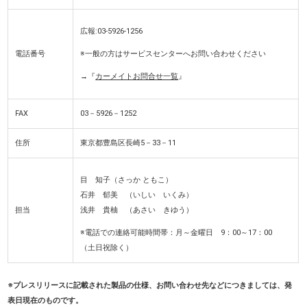
広報:03-5926-1256
電話番号
※一般の方はサービスセンターへお問い合わせください
→『
カーメイトお問合せ一覧
』
FAX
03－5926－1252
住所
東京都豊島区長崎5－33－11
目 知子（さっか ともこ）
石井 郁美 （いしい いくみ）
担当
浅井 貴柚 （あさい きゆう）
※電話での連絡可能時間帯：月～金曜日 9：00～17：00
（土日祝除く）
※プレスリリースに記載された製品の仕様、お問い合わせ先などにつきましては、発
表日現在のものです。