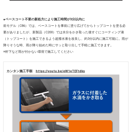
●ベースコート不要の新処方により施工時間が3分以内に
前モデル（C86）では、ベースコートを事前に塗り広げてからトップコートを塗る必
要がありましたが、新製品（C200）では水分をかき取った後すぐにコーティング液
（トップコート）を施工できるよう超撥水液を改良し、約3分以内に施工可能に。雨が
降りそうな時、雨が降り始めた時にサッと取り出して手軽に施工できます。
※軒下など雨が付かない環境で施工してください
カンタン施工手順
https://youtu.be/eW1qTEFtdks