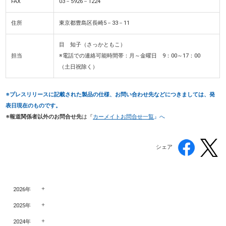
FAX
03－5926－1224
住所
東京都豊島区長崎5－33－11
目 知子（さっかともこ）
担当
※電話での連絡可能時間帯：月～金曜日 9：00～17：00
（土日祝除く）
※プレスリリースに記載された製品の仕様、お問い合わせ先などにつきましては、発
表日現在のものです。
※報道関係者以外のお問合せ先
は『
カーメイトお問合せ一覧
』へ
シェア
2026年
2025年
2024年