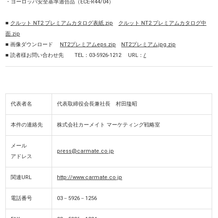
・ヨーロッパ安全基準適合品（ECE-R44/04）
■
クルット NT2 プレミアムカタログ表紙.zip
クルット NT2 プレミアムカタログ中
面.zip
■ 画像ダウンロード
NT2プレミアムeps.zip
NT2プレミアムjpg.zip
■ 読者様お問い合わせ先 TEL：03-5926-1212 URL：
/
代表者名
代表取締役会長兼社長 村田隆昭
本件の連絡先
株式会社カーメイト マーケティング戦略室
メール
press@carmate.co.jp
アドレス
関連URL
http://www.carmate.co.jp
電話番号
03－5926－1256