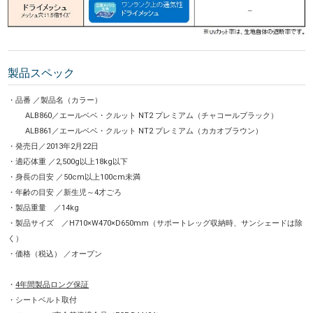
製品スペック
・品番 ／製品名（カラー）
ALB860／エールベベ・クルット NT2 プレミアム（チャコールブラック）
ALB861／エールベベ・クルット NT2 プレミアム（カカオブラウン）
・発売日／2013年2月22日
・適応体重 ／2,500g以上18kg以下
・身長の目安 ／50cm以上100cm未満
・年齢の目安 ／新生児～4才ごろ
・製品重量 ／14kg
・製品サイズ ／H710×W470×D650mm（サポートレッグ収納時、サンシェードは除
く）
・価格（税込） ／オープン
・
4年間製品ロング保証
・シートベルト取付