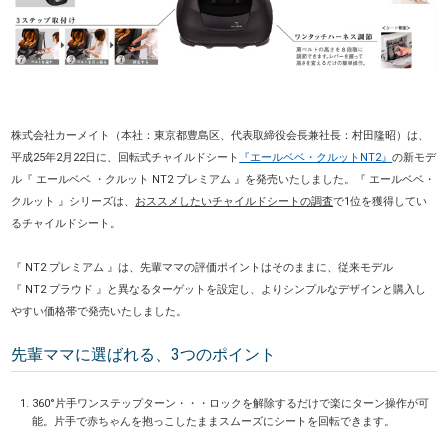
株式会社カーメイト（本社：東京都豊島区、代表取締役会長兼社長：村田隆昭）は、
平成25年2月22日に、回転式チャイルドシート
『エールベベ・クルットNT2』
の新モデ
ル『 エールベベ ・クルット NT2 プレミアム 』を発売いたしました。『 エールベベ・
クルット 』シリーズは、
おススメしたいチャイルドシートの調査
で1位を獲得してい
るチャイルドシート。
『 NT2 プレミアム 』は、先輩ママの評価ポイントはそのままに、従来モデル
『 NT2 プラウド 』と異なるターゲットを設定し、よりシンプルなデザインと購入し
やすい価格帯で発売いたしました。
先輩ママに選ばれる、3つのポイント
360°片手ワンステップターン・・・ロックを解除するだけで楽にターン操作が可
能。片手で赤ちゃんを抱っこしたままスムーズにシートを回転できます。