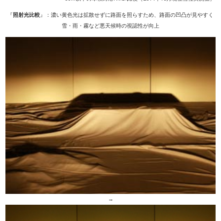
『
照射光比較
』：濃い黄色光は拡散せずに路面を照らすため、路面の凹凸が見やすく
雪・雨・霧など悪天候時の視認性が向上
→