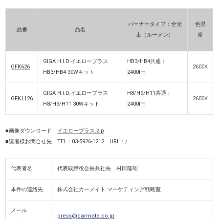
バーナータイプ：全光
色温
品番
品名
束（ルーメン）
度
GIGA H.I.D.イエロープラス
HB3/HB4共通：
GFK626
2600K
HB3/HB4 30Wキット
2400lm
GIGA H.I.D.イエロープラス
H8/H9/H11共通：
GFK1126
2600K
H8/H9/H11 30Wキット
2400lm
■画像ダウンロード
イエロープラス.zip
■読者様お問合せ先 TEL：03-5926-1212 URL：
/
代表者名
代表取締役会長兼社長 村田隆昭
本件の連絡先
株式会社カーメイト マーケティング戦略室
メール
press@carmate.co.jp