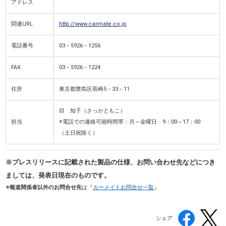
アドレス
関連URL
http://www.carmate.co.jp
電話番号
03－5926－1256
FAX
03－5926－1224
住所
東京都豊島区長崎5－33－11
目 知子（さっかともこ）
担当
※電話での連絡可能時間帯：月～金曜日 9：00～17：00
（土日祝除く）
※プレスリリースに記載された製品の仕様、お問い合わせ先などにつき
ましては、発表日現在のものです。
※報道関係者以外のお問合せ先
は『
カーメイトお問合せ一覧
』
シェア