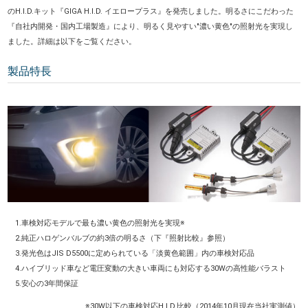
のH.I.D.キット『GIGA H.I.D. イエロープラス』を発売しました。明るさにこだわった
『自社内開発・国内工場製造』により、明るく見やすい"濃い黄色"の照射光を実現し
ました。詳細は以下をご覧ください。
製品特長
1.車検対応モデルで最も濃い黄色の照射光を実現※
2.純正ハロゲンバルブの約3倍の明るさ（下『照射比較』参照）
3.発光色はJIS D5500に定められている「淡黄色範囲」内の車検対応品
4.ハイブリッド車など電圧変動の大きい車両にも対応する30Wの高性能バラスト
5.安心の3年間保証
※30W以下の車検対応H.I.D.比較（2014年10月現在当社実測値）