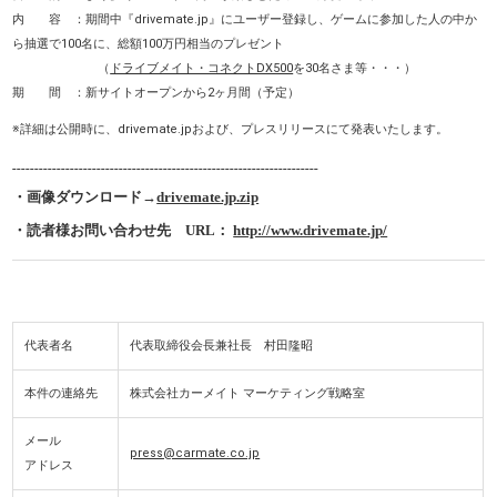
内 容 ：期間中『drivemate.jp』にユーザー登録し、ゲームに参加した人の中か
ら抽選で100名に、総額100万円相当のプレゼント
（
ドライブメイト・コネクトDX500
を30名さま等・・・）
期 間 ：新サイトオープンから2ヶ月間（予定）
※詳細は公開時に、drivemate.jpおよび、プレスリリースにて発表いたします。
---------------------------------------------------------------------
・画像ダウンロード→
drivemate.jp.zip
・読者様お問い合わせ先
URL
：
http://www.drivemate.jp/
代表者名
代表取締役会長兼社長 村田隆昭
本件の連絡先
株式会社カーメイト マーケティング戦略室
メール
press@carmate.co.jp
アドレス