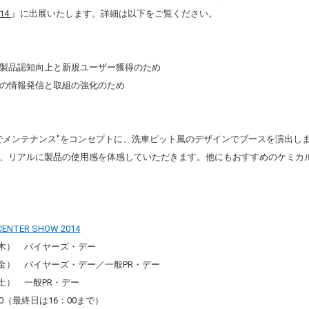
014
』に出展いたします。詳細は以下をご覧ください。
製品認知向上と新規ユーザー獲得のため
の情報発信と取組の強化のため
でメンテナンス"をコンセプトに、洗車ピット風のデザインでブースを演出し
、リアルに製品の使用感を体感していただきます。他にもおすすめのケミカ
CENTER SHOW 2014
日（木） バイヤーズ・デー
金） バイヤーズ・デー／一般PR・デー
土） 一般PR・デー
00（最終日は16：00まで）