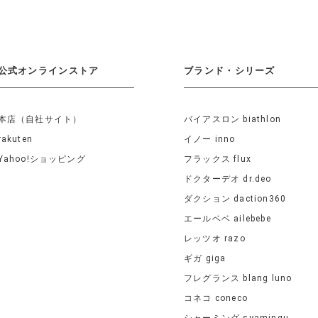
公式オンラインストア
ブランド・シリーズ
本店（自社サイト）
バイアスロン biathlon
rakuten
イノー inno
Yahoo!ショッピング
フラックス flux
ドクターデオ dr.deo
ダクション daction360
エールベベ ailebebe
レッツオ razo
ギガ giga
フレグランス blang luno
コネコ coneco