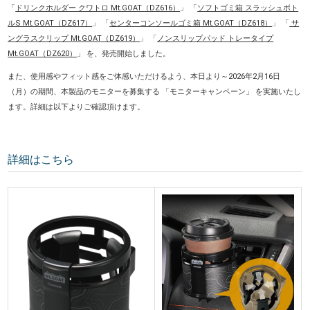
「
ドリンクホルダー クワトロ Mt.GOAT（DZ616）
」 「
ソフトゴミ箱 スラッシュボト
ルS Mt.GOAT（DZ617）
」 「
センターコンソールゴミ箱 Mt.GOAT（DZ618）
」 「
サ
ングラスクリップ Mt.GOAT（DZ619）
」 「
ノンスリップパッド トレータイプ
Mt.GOAT（DZ620）
」 を、発売開始しました。
また、使用感やフィット感をご体感いただけるよう、本日より～2026年2月16日
（月）の期間、本製品のモニターを募集する 「モニターキャンペーン」 を実施いたし
ます。詳細は以下よりご確認頂けます。
詳細はこちら