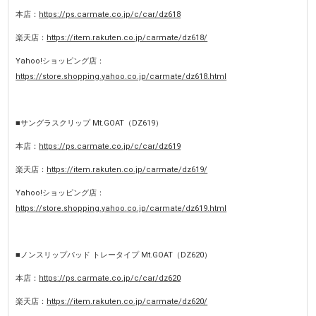
本店：
https://ps.carmate.co.jp/c/car/dz618
楽天店：
https://item.rakuten.co.jp/carmate/dz618/
Yahoo!ショッピング店：
https://store.shopping.yahoo.co.jp/carmate/dz618.html
■サングラスクリップ Mt.GOAT（DZ619）
本店：
https://ps.carmate.co.jp/c/car/dz619
楽天店：
https://item.rakuten.co.jp/carmate/dz619/
Yahoo!ショッピング店：
https://store.shopping.yahoo.co.jp/carmate/dz619.html
■ノンスリップパッド トレータイプ Mt.GOAT（DZ620）
本店：
https://ps.carmate.co.jp/c/car/dz620
楽天店：
https://item.rakuten.co.jp/carmate/dz620/