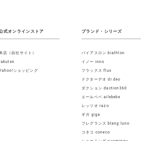
公式オンラインストア
ブランド・シリーズ
本店（自社サイト）
バイアスロン biathlon
rakuten
イノー inno
Yahoo!ショッピング
フラックス flux
ドクターデオ dr.deo
ダクション daction360
エールベベ ailebebe
レッツオ razo
ギガ giga
フレグランス blang luno
コネコ coneco