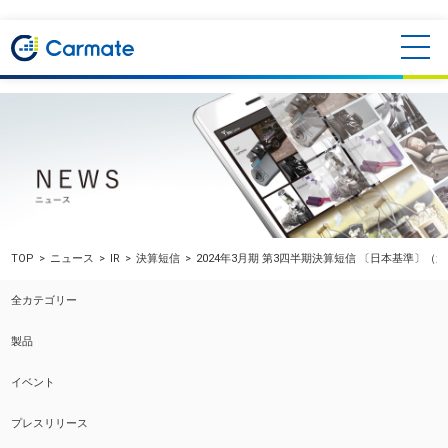
TOP
ニュース
IR
決算短信
2024年3月期 第3四半期決算短信 〔日本基準〕（
全カテゴリー
製品
イベント
プレスリリース