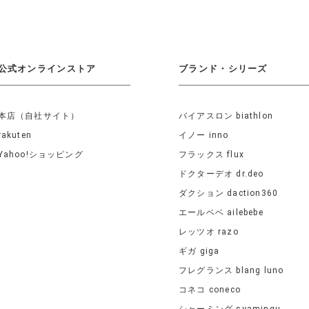
公式オンラインストア
ブランド・シリーズ
本店（自社サイト）
バイアスロン biathlon
rakuten
イノー inno
Yahoo!ショッピング
フラックス flux
ドクターデオ dr.deo
ダクション daction360
エールベベ ailebebe
レッツオ razo
ギガ giga
フレグランス blang luno
コネコ coneco