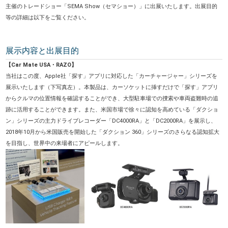
主催のトレードショー「SEMA Show（セマショー）」に出展いたします。出展目的
等の詳細は以下をご覧ください。
展示内容と出展目的
【Car Mate USA・RAZO】
当社はこの度、Apple社「探す」アプリに対応した「カーチャージャー」シリーズを
展示いたします（下写真左）。本製品は、カーソケットに挿すだけで「探す」アプリ
からクルマの位置情報を確認することができ、大型駐車場での捜索や車両盗難時の追
跡に活用することができます。また、米国市場で徐々に認知を高めている「ダクショ
ン」シリーズの主力ドライブレコーダー「DC4000RA」と「DC2000RA」を展示し、
2018年10月から米国販売を開始した「ダクション 360」シリーズのさらなる認知拡大
を目指し、世界中の来場者にアピールします。