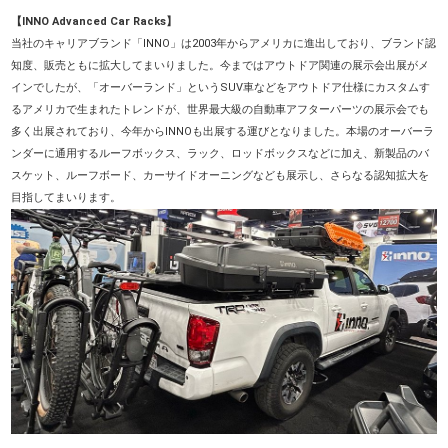
【INNO Advanced Car Racks】
当社のキャリアブランド「
INNO」
は
2003
年からアメリカに進出しており、ブランド認
知度、販売ともに拡大してまいりました。今まではアウトドア関連の展示会出展がメ
インでしたが、「オーバーランド」という
SUV
車などをアウトドア仕様にカスタムす
るアメリカで生まれたトレンドが、世界最大級の自動車アフターパーツの展示会でも
多く出展されており、今年から
INNO
も出展する運びとなりました。本場のオーバーラ
ンダーに通用するルーフボックス、ラック、ロッドボックスなどに加え、新製品のバ
スケット、ルーフボード、カーサイドオーニングなども展示し、さらなる認知拡大を
目指してまいります。