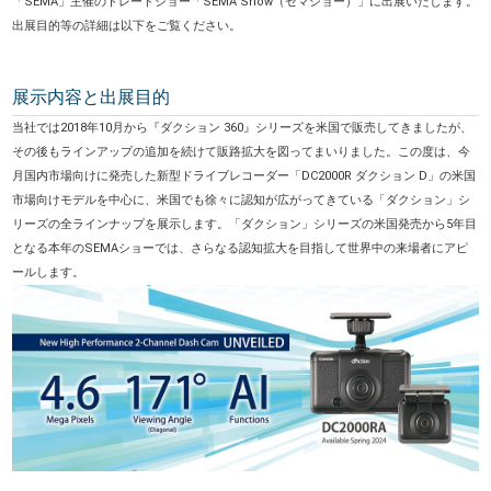
「SEMA」主催のトレードショー「SEMA Show（セマショー）」に出展いたします。
出展目的等の詳細は以下をご覧ください。
展示内容と出展目的
当社では2018年10月から『ダクション 360』シリーズを米国で販売してきましたが、
その後もラインアップの追加を続けて販路拡大を図ってまいりました。この度は、今
月国内市場向けに発売した新型ドライブレコーダー「DC2000R ダクション D」の米国
市場向けモデルを中心に、米国でも徐々に認知が広がってきている「ダクション」シ
リーズの全ラインナップを展示します。「ダ
クション」シリーズの米国発売から5年目
となる本年のSEMAショーでは、さらなる認知拡大を目指して世界中の来場者にアピ
ールします。