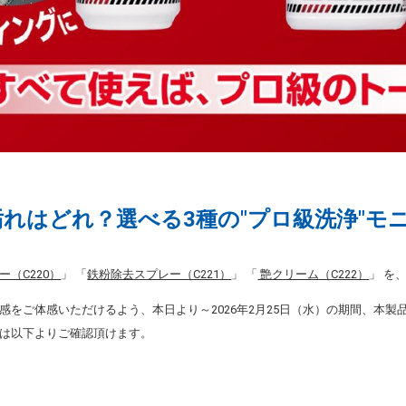
れはどれ？選べる3種の"プロ級洗浄"モ
（C220）
」 「
鉄粉除去スプレー（C221）
」 「
艶クリーム（C222）
」 を
感をご体感いただけるよう、本日より～2026年2月25日（水）の期間、本製
は以下よりご確認頂けます。