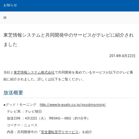
お知らせ
IR
東芝情報システムと共同開発中のサービスがテレビに紹介され
ました
2014年4月22日
当社と
東芝情報システム株式会社
で共同開発を進めているサービスが以下のテレビ番
組に紹介されました。詳しくは以下をご覧ください。
放送概要
●グッド！モーニング
http://www.tv-asahi.co.jp/goodmorning/
テレビ局 ：テレビ朝日
放送日時 ：4月22日（火） 7時04分～08分（約1分半）
コーナー：ニュース
内容：共同開発中の『
安全運転見守りサービス
』を紹介