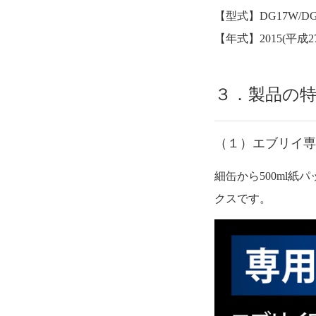
【型式】DG17W/DG
【年式】2015(平成2
３．製品の
（１）エブリイ専
細缶から500ml
クスです。