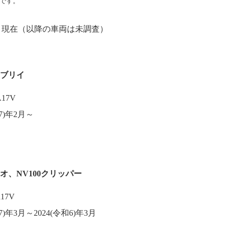
です。
11月現在（以降の車両は未調査）
エブリイ
17V
7)年2月～
リオ、NV100クリッパー
17V
7)年3月～2024(令和6)年3月