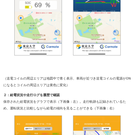
（送電コイルの周辺エリアは地図中で青く表示、車両が近づき送電コイルの電源がON
になるとコイルの周辺エリアは黄色に変化）
２：給電状況や走行ログを履歴で確認
保存された給電状況をグラフで表示（下画像：左）。走行軌跡も記録されているた
め、運転状況と比較しながら給電の傾向を見ることができる（下画像：右）