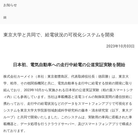
お知らせ
IR
東京大学と共同で、給電状況の可視化システムを開発
2023年10月03日
日本初、電気自動車への走行中給電の公道実証実験を開始
株式会社カーメイト（本社：東京都豊島区、代表取締役社長：徳田勝）は、東京大
学、柏市、その他関係機関と共に、電気自動車を走行中に給電する技術の開発に取り
組んでおり、2023年10月から実施される日本初の公道実証実験（柏の葉スマートシテ
ィ内）にも参画しています。当社は車載機器と送電コイルの制御装置間の通信技術に
携わっており、走行中の給電状況などのデータをスマートフォンアプリで可視化する
システムを東京大学大学院新領域創成科学研究科の藤本・清水研究室（以下、東大グ
ループ）と共同で開発いたしました。このシステムは、実験用の車両に搭載された車
載機器と、データ処理を行うクラウドサーバー、及びスマートフォンアプリで構成さ
れております。