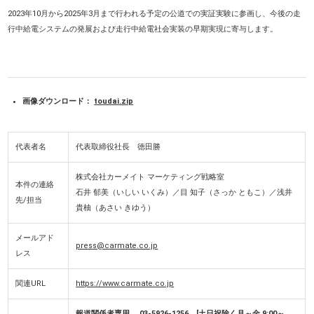
2023年10月から2025年3月まで行われる予定の公道での実証実験に参画し、今後の走
行中給電システムの発展および走行中給電社会実装の早期実現に寄与します。
画像ダウンロード：
toudai.zip
代表者名
代表取締役社長 徳田勝
株式会社カーメイト マーケティング戦略室
本件の連絡
石井 郁美（いしい いくみ）／目 知子（さっか ともこ）／浅井
先/担当
貴柚（あさい きゆう）
メールアド
press@carmate.co.jp
レス
関連URL
https://www.carmate.co.jp
報道関係者専用 03-5926-1256 [土日祝除く月～金 9:00～