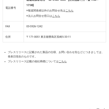
17:00]
電話番号
※報道関係者以外のお問合せ先は
こちら
※法人お問合せ窓口は
こちら
FAX
03-5926-1242
住所
〒171-0051 東京都豊島区長崎5-33-11
プレスリリースに記載された製品の仕様、お問い合わせ先などにつきましては、
発表日現在のものです。
プレスリリース記載の他社商標については
こちら