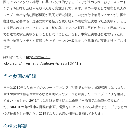
際キャンパスタウン構想」に基づく先進的なまちづくりが進められており、スマート
シティを目指した様々な取り組みが実施されています。その一環として柏市と東大グ
ループ、当社を含む関係機関が共同で研究開発していた走行中給電システムが、国土
交通省が公募する「道路に関する新たな取り組みの現地実証実験（社会実験）」とし
て採択されました。それにより、柏の葉キャンパス駅西口至近の市道にて日本で初め
て公道での実証実験を行うこととなりました。なお、本実証実験は公道で行うため、
走行中給電システムを搭載した上で、ナンバー取得をした車両での実験を行っており
ます。
詳細はこちら：
https://www.k.u-
tokyo.ac.jp/information/category/press/10514.html
当社参画の経緯
当社は2010年より自社でのスマートフォンアプリ開発を開始。燃費管理にはじまり、
車速や位置情報を表示するなど車両の走行データと連携したドライブアプリを開発し
てまいりました。2012年には地球温暖化防止に貢献できる電気自動車の普及に向け
た、SIM-Drive第2号車の開発に参画。電費をリアルタイムで確認できるアプリなどの
技術提供をした事から、2019年よりこの度の開発に参画しております。
今後の展望