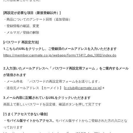
[再設定が必要な項目（新規登録以外）]
・商品についてのアンケート回答（追加登録）
・登録情報の確認、変更
・メルマガ／登録の解除
[パスワード 再設定方法]
1.こちらのURLをクリックし、ご登録済のメールアドレスを入力いただきます
https://member.carmate.co.jp/webapp/form/11417_dxq_1002/index.do
2.入力頂いたメールアドレスへ「 パスワード再設定用フォーム 」をご案内するメール
が送信されます
・メール件名 「パスワードの再設定用フォームをお送りします」
・送信元メールアドレス 【カーメイト】 [
c-club@carmate.co.jp
] ※
3.メール内容に記載されているURLをクリックいただきます
画面上で新しいパスワードを設定後、確認ボタンを押して完了です
[うまくアクセスできない場合]
・モバイル版サイトからアクセス。
モバイル版サイトからご登録された方の入口とな
っております