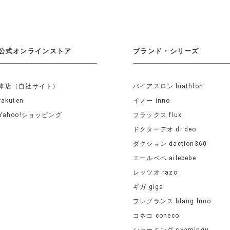
公式オンラインストア
ブランド・シリーズ
本店（自社サイト）
バイアスロン biathlon
rakuten
イノー inno
Yahoo!ショッピング
フラックス flux
ドクターデオ dr.deo
ダクション daction360
エールベベ ailebebe
レッツオ razo
ギガ giga
フレグランス blang luno
コネコ coneco