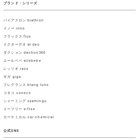
ブランド・シリーズ
バイアスロン biathlon
イノー inno
フラックス flux
ドクターデオ dr.deo
ダクション daction360
エールベベ ailebebe
レッツオ razo
ギガ giga
フレグランス blang luno
コネコ coneco
シャーミング syamingu
イーフリー e-free
カーケミカル car-chemical
公式SNS