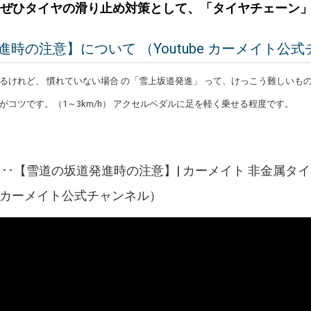
、ぜひタイヤの滑り止め対策として、「タイヤチェーン
時の注意】について （Youtube カーメイト公式
るけれど、 慣れていない場合 の「雪上坂道発進」 って、けっこう難しいも
がコツです。（1～3km/h） アクセルペダルに足を軽く乗せる程度です。
･･【雪道の坂道発進時の注意】| カーメイト 非金属タ
be カーメイト公式チャンネル）