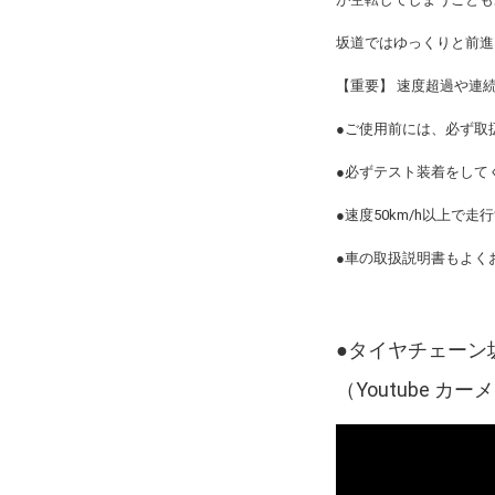
坂道ではゆっくりと前
【重要】 速度超過や連
●ご使用前には、必ず取
●必ずテスト装着をして
●速度50km/h以上
●車の取扱説明書もよく
●
タイヤチェーン
（Youtube 