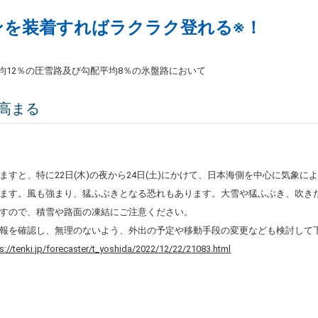
ンを装着すればラクラク登れる※！
平均12％の圧雪路及び勾配平均8％の氷盤路において
高まる
ますと、特に22日(木)の夜から24日(土)にかけて、日本海側を中心に気象
ます。風も強まり、猛ふぶきとなる恐れもあります。大雪や猛ふぶき、吹き
すので、積雪や路面の凍結にご注意ください。
報を確認し、無理のないよう、外出の予定や移動手段の変更なども検討して
ps://tenki.jp/forecaster/t_yoshida/2022/12/22/21083.html